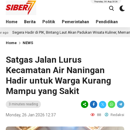
Thursday, 06 Aug 2026
Home
Berita
Politik
Pemerintahan
Pendidikan
Hu
gera Hadir di PIK, Bintang Laut Akan Padukan Wisata Kuliner, Memancing, da
Home
NEWS
Satgas Jalan Lurus
Kecamatan Air Naningan
Hadir untuk Warga Kurang
Mampu yang Sakit
3 minutes reading
Monday, 26 Jan 2026 12:37
88
Redaksi