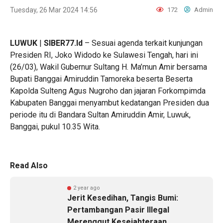
Tuesday, 26 Mar 2024 14:56
172
Admin
LUWUK
|
SIBER77.Id
– Sesuai agenda terkait kunjungan
Presiden RI, Joko Widodo ke Sulawesi Tengah, hari ini
(26/03), Wakil Gubernur Sultang H. Ma’mun Amir bersama
Bupati Banggai Amiruddin Tamoreka beserta Beserta
Kapolda Sulteng Agus Nugroho dan jajaran Forkompimda
Kabupaten Banggai menyambut kedatangan Presiden dua
periode itu di Bandara Sultan Amiruddin Amir, Luwuk,
Banggai, pukul 10.35 Wita.
Read Also
2 year ago
Jerit Kesedihan, Tangis Bumi:
Pertambangan Pasir Illegal
Merenggut Kesejahteraan