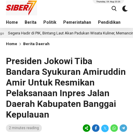
Thursday, 06 Aug 2026
Home
Berita
Politik
Pemerintahan
Pendidikan
Hu
ra Hadir di PIK, Bintang Laut Akan Padukan Wisata Kuliner, Memancing, dan
Home
Berita Daerah
Presiden Jokowi Tiba
Bandara Syukuran Amiruddin
Amir Untuk Resmikan
Pelaksanaan Inpres Jalan
Daerah Kabupaten Banggai
Kepulauan
2 minutes reading