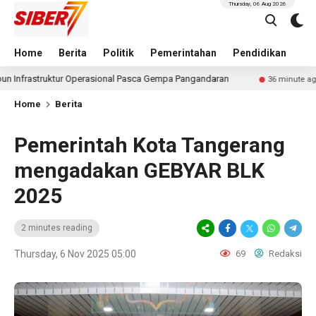
Thursday, 06 Aug 2026
Home
Berita
Politik
Pemerintahan
Pendidikan
Hu
tur Operasional Pasca Gempa Pangandaran
Sering Terb
36 minute ago
Home
Berita
Pemerintah Kota Tangerang
mengadakan GEBYAR BLK
2025
2 minutes reading
Thursday, 6 Nov 2025 05:00
69
Redaksi