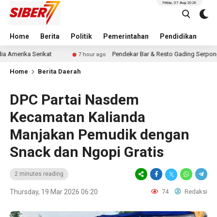
Friday, 07 Aug 2026
Home
Berita
Politik
Pemerintahan
Pendidikan
Hu
erikat
Pendekar Bar & Resto Gading Serpong, Tempat Ko
7 hour ago
Home
Berita Daerah
DPC Partai Nasdem
Kecamatan Kalianda
Manjakan Pemudik dengan
Snack dan Ngopi Gratis
2 minutes reading
Thursday, 19 Mar 2026 06:20
74
Redaksi