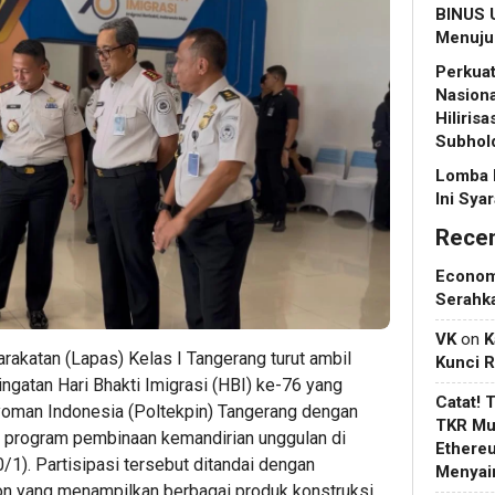
BINUS U
Menuju 
Perkuat
Nasiona
Hiliris
Subhol
Lomba 
Ini Sya
Rece
Econo
Serahk
VK
on
K
katan (Lapas) Kelas I Tangerang turut ambil
Kunci 
ngatan Hari Bhakti Imigrasi (HBI) ke-76 yang
Catat! 
yoman Indonesia (Poltekpin) Tangerang dengan
TKR Mul
 program pembinaan kemandirian unggulan di
Ethere
0/1). Partisipasi tersebut ditandai dengan
Menyain
n yang menampilkan berbagai produk konstruksi