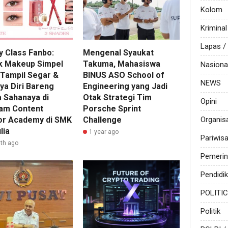
Kolom
Kriminal
Lapas 
y Class Fanbo:
Mengenal Syaukat
k Makeup Simpel
Takuma, Mahasiswa
Nasiona
 Tampil Segar &
BINUS ASO School of
NEWS
ya Diri Bareng
Engineering yang Jadi
a Sahanaya di
Otak Strategi Tim
Opini
am Content
Porsche Sprint
or Academy di SMK
Challenge
Organis
lia
1 year ago
Pariwis
th ago
Pemerin
Pendidi
POLITI
Politik