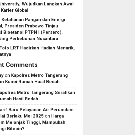
niversity, Wujudkan Langkah Awal
Karier Global
 Ketahanan Pangan dan Energi
l, Presiden Prabowo Tinjau
asi Bioetanol PTPN I (Persero),
ding Perkebunan Nusantara
Foto LRT Hadirkan Hadiah Menarik,
ratnya
nt Comments
my
on
Kapolres Metro Tangerang
an Kunci Rumah Hasil Bedah
apolres Metro Tangerang Serahkan
Rumah Hasil Bedah
Tarif Baru Pelayanan Air Perumdam
ai Berlaku Mei 2025
on
Harga
um Melonjak Tinggi, Mampukah
gi Bitcoin?