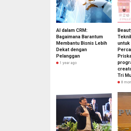
AI dalam CRM:
Beaut
Bagaimana Barantum
Tekni
Membantu Bisnis Lebih
untuk
Dekat dengan
Perca
Pelanggan
Prisk
progr
1 year ago
creat
Tri Mu
8 mon