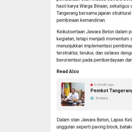
hasil karya Warga Binaan, sekaligus 
Tangerang bersama jajaran struktura
pembinaan kemandirian.
Keikutsertaan Jawara Beton dalam p
kegiatan, tetapi menjadi momentum s
menunjukkan implementasi pembinaa
terstruktur, terukur, dan selaras de
berorientasi pada pemberdayaan dan 
Read Also
6 month ago
Pemkot Tangerang
Redaksi
Dalam stan Jawara Beton, Lapas Ke
unggulan seperti paving block, batako