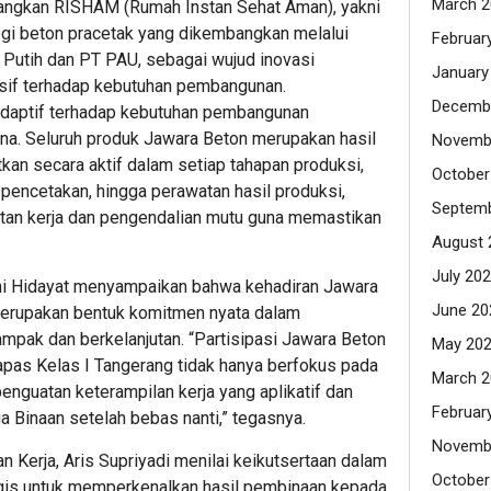
March 2
ngkan RISHAM (Rumah Instan Sehat Aman), yakni
gi beton pracetak yang dikembangkan melalui
Februar
Putih dan PT PAU, sebagai wujud inovasi
January
sif terhadap kebutuhan pembangunan.
Decemb
aptif terhadap kebutuhan pembangunan
na. Seluruh produk Jawara Beton merupakan hasil
Novemb
kan secara aktif dalam setiap tahapan produksi,
October
 pencetakan, hingga perawatan hasil produksi,
Septemb
tan kerja dan pengendalian mutu guna memastikan
August 
July 20
ni Hidayat menyampaikan bahwa kehadiran Jawara
June 20
merupakan bentuk komitmen nyata dalam
pak dan berkelanjutan. “Partisipasi Jawara Beton
May 20
apas Kelas I Tangerang tidak hanya berfokus pada
March 2
penguatan keterampilan kerja yang aplikatif dan
Februar
a Binaan setelah bebas nanti,” tegasnya.
Novemb
n Kerja, Aris Supriyadi menilai keikutsertaan dalam
October
egis untuk memperkenalkan hasil pembinaan kepada