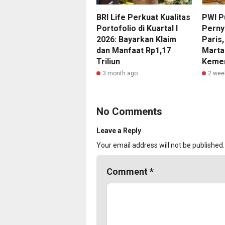
BRI Life Perkuat Kualitas
PWI P
Portofolio di Kuartal I
Perny
2026: Bayarkan Klaim
Paris
dan Manfaat Rp1,17
Marta
Triliun
Kemer
3 month ago
2 wee
No Comments
Leave a Reply
Your email address will not be published.
Comment
*