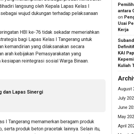
Pemilih
dihadiri langsung oleh Kepala Lapas Kelas I
antara 
l sebagai wujud dukungan terhadap pelaksanaan
on
Pen
Usai Pe
Kerja
eringatan HBI ke-76 tidak sekadar memeriahkan
trategis bagi Lapas Kelas I Tangerang untuk
Suband
n kemandirian yang dilaksanakan secara
Definit
KAI Pap
ngan arah kebijakan Pemasyarakatan yang
Kepemi
kesiapan reintegrasi sosial Warga Binaan.
Kuliah
Archi
August 
 dan Lapas Sinergi
July 20
June 20
May 20
las I Tangerang memamerkan beragam produk
April 20
, serta produk beton pracetak lainnya. Selain itu,