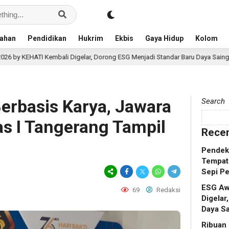
ahan
Pendidikan
Hukrim
Ekbis
Gaya Hidup
Kolom
i Digelar, Dorong ESG Menjadi Standar Baru Daya Saing Bisnis Indonesia
rbasis Karya, Jawara
Search
as I Tangerang Tampil
Recen
Pendek
Tempat
Sepi P
ESG Aw
69
Redaksi
Digelar
Daya Sa
Ribuan 