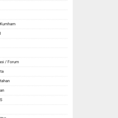
/ Kumham
l
asi / Forum
ata
tahan
kan
CS