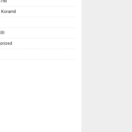
 TNI
 Koramil
RI
orized