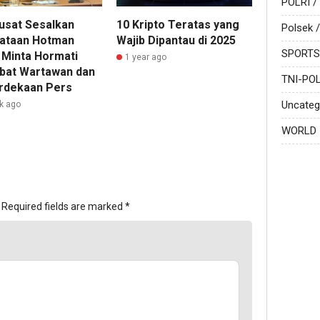
POLRI /
usat Sesalkan
10 Kripto Teratas yang
Polsek /
ataan Hotman
Wajib Dipantau di 2025
SPORTS
, Minta Hormati
1 year ago
bat Wartawan dan
TNI-POL
dekaan Pers
Uncateg
k ago
WORLD
Required fields are marked
*