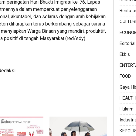
am peringatan Hari Bhakti Imigrasi ke-76, Lapas
itmennya dalam memperkuat penyelenggaraan
Berita te
nal, akuntabel, dan selaras dengan arah kebijakan
CULTUR
ton diharapkan terus berkembang sebagai sarana
menyiapkan Warga Binaan yang mandiri, produktif,
ECONO
a positif di tengah Masyarakat.(red/edy)
Editorial
Ekbis
ENTERT
Redaksi
FOOD
Gaya Hi
HEALTH
Hukrim
Industria
KEPOLI