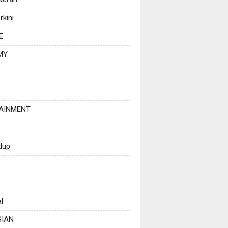
rkini
E
MY
AINMENT
dup
l
SIAN