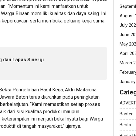
an. “Momentum ini kami manfaatkan untuk
Septemb
arga Binaan memiliki kualitas dan daya saing. Ini
August 
n kepercayaan serta membuka peluang kerja sama
July 20
June 20
May 20
April 20
 dan Lapas Sinergi
March 2
Februar
January
eksi Pengelolaan Hasil Kerja, Aldri Maitaruna
Categ
wara Beton terus diarahkan pada peningkatan
ADVERT
 berkelanjutan. “Kami memastikan setiap proses
aik dari sisi kualitas produksi maupun
Banten
 keterampilan ini menjadi bekal nyata bagi Warga
Berita
oduktif di tengah masyarakat,” ujarnya.
Berita 