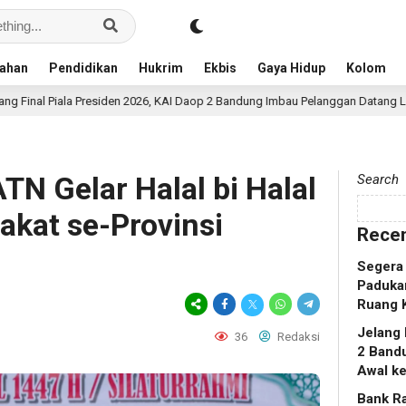
ahan
Pendidikan
Hukrim
Ekbis
Gaya Hidup
Kolom
iden 2026, KAI Daop 2 Bandung Imbau Pelanggan Datang Lebih Awal ke Stasiun
TN Gelar Halal bi Halal
Search
kat se-Provinsi
Recen
Segera 
Padukan
Ruang 
Jelang 
36
Redaksi
2 Band
Awal ke
Bank R