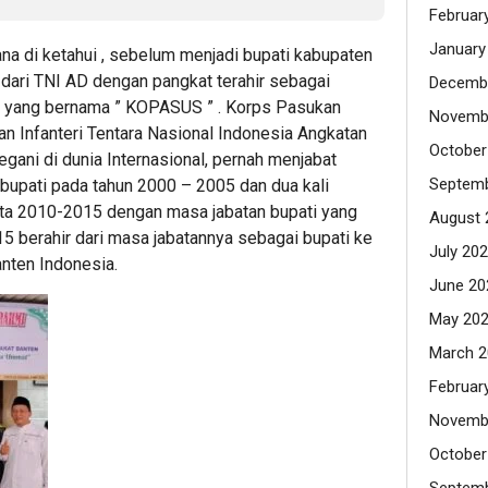
Februar
January
a di ketahui , sebelum menjadi bupati kabupaten
 dari TNI AD dengan pangkat terahir sebagai
Decemb
h yang bernama ” KOPASUS ” . Korps Pasukan
Novemb
an Infanteri Tentara Nasional Indonesia Angkatan
October
egani di dunia Internasional, pernah menjabat
Septemb
il bupati pada tahun 2000 – 2005 dan dua kali
rta 2010-2015 dengan masa jabatan bupati yang
August 
15 berahir dari masa jabatannya sebagai bupati ke
July 20
anten Indonesia.
June 20
May 20
March 2
Februar
Novemb
October