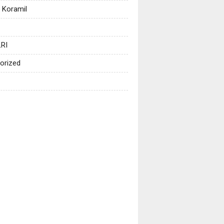
 Koramil
RI
orized