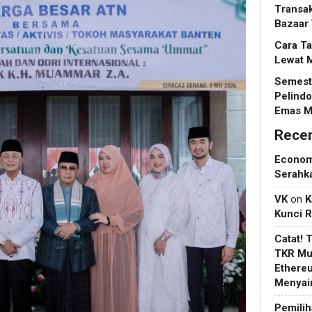
Transak
Bazaar 
Cara Ta
Lewat 
Semeste
Pelindo
Emas M
Rece
Econo
Serahk
VK
on
K
Kunci 
Catat! 
TKR Mul
Ethere
Menyain
Pemilih