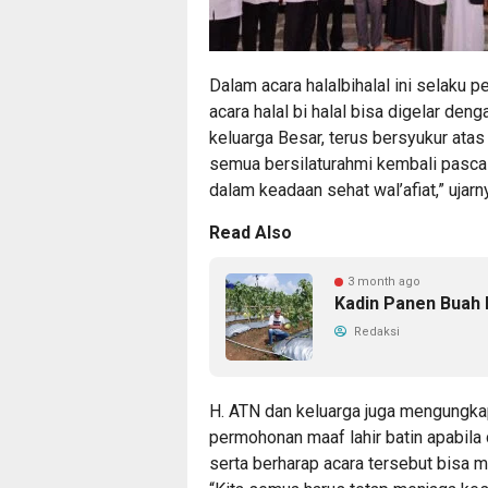
Dalam acara halalbihalal ini selaku
acara halal bi halal bisa digelar de
keluarga Besar, terus bersyukur atas
semua bersilaturahmi kembali pasca H
dalam keadaan sehat wal’afiat,” ujarn
Read Also
3 month ago
Kadin Panen Buah 
Redaksi
H. ATN dan keluarga juga mengungka
permohonan maaf lahir batin apabila d
serta berharap acara tersebut bisa 