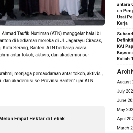
antara 
on
Pen
Usai Pe
Kerja
. Ahmad Taufik Nurriman (ATN) menggelar halal bi
Suband
Definit
anten di kediaman mereka di Jl. Jagarayu Ciracas,
KAI Pap
 Kota Serang, Banten. ATN berharap acara
Kepemi
ahmi antar tokoh, aktivis, dan akademisi se-
Kuliah
Archi
turahmi, menjaga persaudaraan antar tokoh, aktivis ,
si dan akademisi se Provinsi Banten” ujar ATN
August 
July 20
June 20
May 20
Melon Empat Hektar di Lebak
April 20
March 2