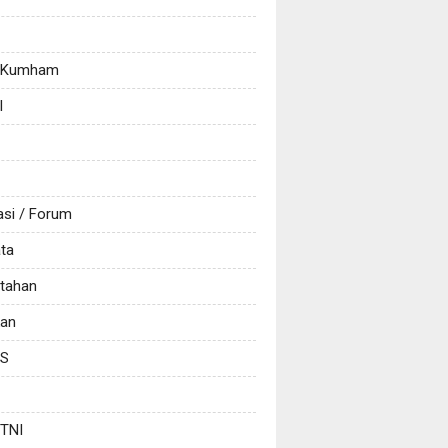
/ Kumham
l
asi / Forum
ata
tahan
kan
CS
 TNI