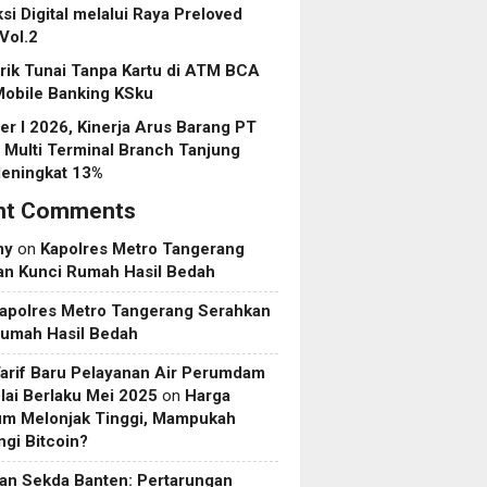
si Digital melalui Raya Preloved
Vol.2
rik Tunai Tanpa Kartu di ATM BCA
Mobile Banking KSku
r I 2026, Kinerja Arus Barang PT
 Multi Terminal Branch Tanjung
eningkat 13%
nt Comments
my
on
Kapolres Metro Tangerang
an Kunci Rumah Hasil Bedah
apolres Metro Tangerang Serahkan
Rumah Hasil Bedah
Tarif Baru Pelayanan Air Perumdam
ai Berlaku Mei 2025
on
Harga
um Melonjak Tinggi, Mampukah
gi Bitcoin?
an Sekda Banten: Pertarungan