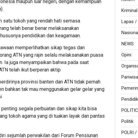
donesia maupun luar negeri, dengan kemampuan
).
Kriminal
h satu tokoh yang rendah hati semasa
Lapas 
ang telah benar benar melaksanakan
Nasiona
khususnya pendidikan dan keagamaan.
NEWS
awaan memperlihatkan sikap tegas dan
orang ATN yang rajin selalu melaksanakan puasa
Opini
n. Ia juga menyampaikan bahwa pada saat
Organis
ATN telah ikut berperan aktip
Pariwis
erdirinya provinsi banten dan ATN tidak pernah
Pemerin
ten bahkan tak mau menggunakan gelar gelar yang
i
Pendidi
g penting segala perbuatan dan sikap kita bisa
POLITI
ang tokoh agama yang di tuakan layak dan pantas
Politik
POLRI /
adiri sejumlah perwakilan dari Forum Pensiunan