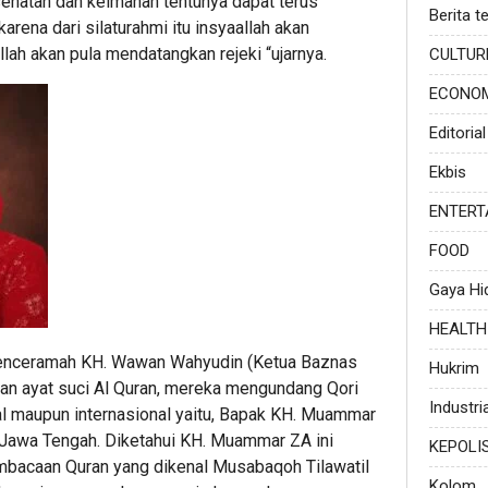
ehatan dan keimanan tentunya dapat terus
Berita te
arena dari silaturahmi itu insyaallah akan
lah akan pula mendatangkan rejeki “ujarnya.
CULTUR
ECONO
Editorial
Ekbis
ENTERT
FOOD
Gaya Hi
HEALTH
 penceramah KH. Wawan Wahyudin (Ketua Baznas
Hukrim
n ayat suci Al Quran, mereka mengundang Qori
Industria
al maupun internasional yaitu, Bapak KH. Muammar
i Jawa Tengah. Diketahui KH. Muammar ZA ini
KEPOLI
embacaan Quran yang dikenal Musabaqoh Tilawatil
Kolom