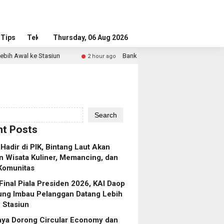
Tips
Tekno
Thursday, 06 Aug 2026
Bank Raya Dorong Circular Economy dan Transaksi Digita
2 hour ago
Search
t Posts
Hadir di PIK, Bintang Laut Akan
 Wisata Kuliner, Memancing, dan
Komunitas
Final Piala Presiden 2026, KAI Daop
ung Imbau Pelanggan Datang Lebih
 Stasiun
aya Dorong Circular Economy dan