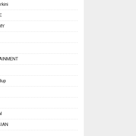
rkini
E
MY
AINMENT
dup
l
SIAN