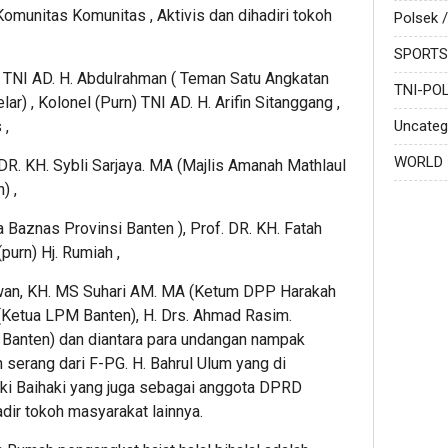
unitas Komunitas , Aktivis dan dihadiri tokoh
Polsek /
SPORTS
) TNI AD. H. Abdulrahman ( Teman Satu Angkatan
TNI-POL
r) , Kolonel (Purn) TNI AD. H. Arifin Sitanggang ,
 ,
Uncateg
WORLD
R. KH. Sybli Sarjaya. MA (Majlis Amanah Mathlaul
) ,
Baznas Provinsi Banten ), Prof. DR. KH. Fatah
(purn) Hj. Rumiah ,
wan, KH. MS Suhari AM. MA (Ketum DPP Harakah
(Ketua LPM Banten), H. Drs. Ahmad Rasim.
Banten) dan diantara para undangan nampak
 serang dari F-PG. H. Bahrul Ulum yang di
 Eki Baihaki yang juga sebagai anggota DPRD
dir tokoh masyarakat lainnya.