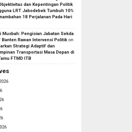
Objektivitas dan Kepentingan Politik
gguna LRT Jabodebek Tumbuh 10%
nambahan 18 Perjalanan Pada Hari
i Musbah: Pengisian Jabatan Sekda
if Banten Rawan Intervensi Politik
on
arkan Strategi Adaptif dan
mpinan Transportasi Masa Depan di
 Tamu FTMD ITB
ves
2026
26
26
26
26
026