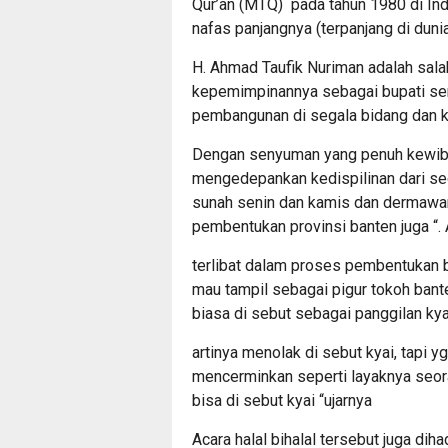
Qur’an (MTQ) pada tahun 1980 di In
nafas panjangnya (terpanjang di dunia
H. Ahmad Taufik Nuriman adalah sala
kepemimpinannya sebagai bupati ser
pembangunan di segala bidang dan 
Dengan senyuman yang penuh kewib
mengedepankan kedispilinan dari se
sunah senin dan kamis dan dermawa
pembentukan provinsi banten juga “. 
terlibat dalam proses pembentukan b
mau tampil sebagai pigur tokoh ban
biasa di sebut sebagai panggilan kya
artinya menolak di sebut kyai, tapi y
mencerminkan seperti layaknya seor
bisa di sebut kyai “ujarnya
Acara halal bihalal tersebut juga dih