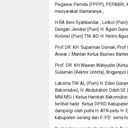
Pegawai Pemda (FPPP), PEPABRI, Kom
masyarakat diantaranya ;
H.RA Beni Syahbandar , Letkol (Purn
Dengan Jendral (Purn) H. Agum Gumela
Kolonel (Purn) TNI AD. H. Helmi Agus
Prof.DR. KH. Suparman Usman, Prof D
Anwar / Mantan Ketua Baznas Banten
Prof. DR. KH.Wawan Wahyudin (Ketua 
Sulaiman (Rektor Untirta), Brigjenpol 
Laksma TNI AL (Purn) H. Eden Guna
Bakomubin), H. Abdulrahim Odeh.SE 
MM.MSi ( Ketua Harokah Bakomubin 
terlihat hadir Ketua DPRD Kabupaten
dampingi oleh putra H. ATN yaitu H.
kabupaten serang dari F-PD serta ha