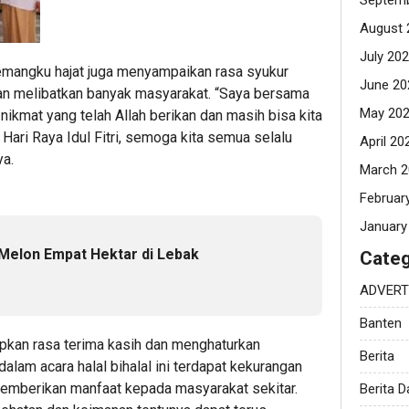
Septemb
August 
July 20
 pemangku hajat juga menyampaikan rasa syukur
June 20
ngan melibatkan banyak masyarakat. “Saya bersama
May 20
 nikmat yang telah Allah berikan dan masih bisa kita
ari Raya Idul Fitri, semoga kita semua selalu
April 20
ya.
March 2
Februar
January
Melon Empat Hektar di Lebak
Categ
ADVERT
Banten
pkan rasa terima kasih dan menghaturkan
Berita
alam acara halal bihalal ini terdapat kekurangan
memberikan manfaat kepada masyarakat sekitar.
Berita 