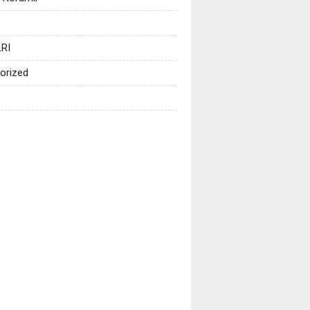
RI
orized