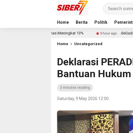
Home
Berita
Politik
Pemerint
ch Tanjung Emas Meningkat 13%
deGadai Buka Cabang di P
3 hour ago
Home
Uncategorized
Deklarasi PERAD
Bantuan Hukum G
3 minutes reading
Saturday, 9 May 2026 12:00