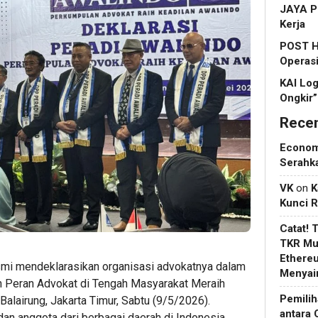
JAYA P
Kerja
POST Ha
Operasi
KAI Log
Ongkir”
Rece
Econo
Serahk
VK
on
K
Kunci 
Catat! 
TKR Mul
Ethere
 mendeklarasikan organisasi advokatnya dalam
Menyain
n Peran Advokat di Tengah Masyarakat Meraih
Pemilih
Balairung, Jakarta Timur, Sabtu (9/5/2026).
antara 
dan anggota dari berbagai daerah di Indonesia