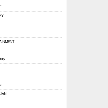
E
MY
AINMENT
dup
l
SIAN