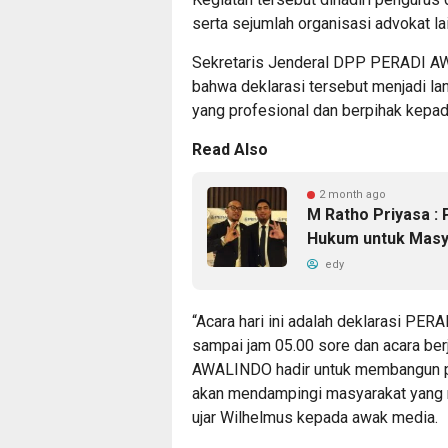
serta sejumlah organisasi advokat la
Sekretaris Jenderal DPP PERADI A
bahwa deklarasi tersebut menjadi l
yang profesional dan berpihak kepa
Read Also
2 month ago
M Ratho Priyasa : 
Hukum untuk Masy
edy
“Acara hari ini adalah deklarasi PE
sampai jam 05.00 sore dan acara be
AWALINDO hadir untuk membangun pe
akan mendampingi masyarakat yang 
ujar Wilhelmus kepada awak media.