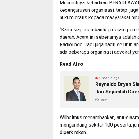
Menurutnya, kehadiran PERADI AWA
kepengurusan organisasi, tetapi ju
hukum gratis kepada masyarakat hin
“Kami siap membantu program pemer
daerah. Acara ini sebenarnya adala
Radiolindo. Tadi juga hadir seluruh a
ada beberapa organisasi advokat yan
Read Also
2 month ago
Reynaldo Bryan Si
dari Sejumlah Dae
edy
Wilhelmus menambahkan, antusiasme 
mengundang sekitar 100 peserta, jum
diperkirakan.