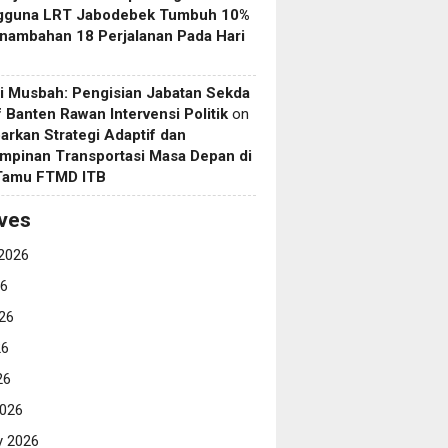
gguna LRT Jabodebek Tumbuh 10%
nambahan 18 Perjalanan Pada Hari
i Musbah: Pengisian Jabatan Sekda
if Banten Rawan Intervensi Politik
on
arkan Strategi Adaptif dan
mpinan Transportasi Masa Depan di
 Tamu FTMD ITB
ves
2026
26
26
26
26
026
y 2026