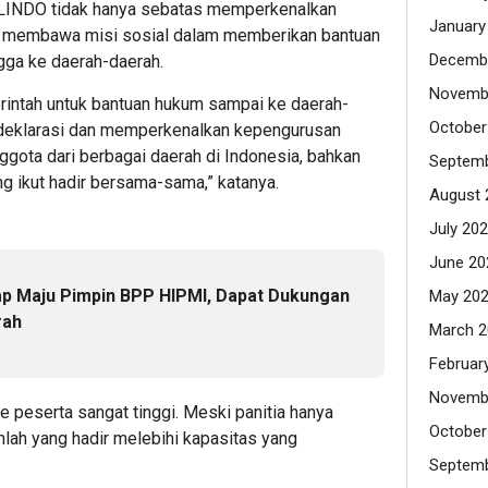
LINDO tidak hanya sebatas memperkenalkan
January
ga membawa misi sosial dalam memberikan bantuan
Decemb
gga ke daerah-daerah.
Novemb
intah untuk bantuan hukum sampai ke daerah-
October
h deklarasi dan memperkenalkan kepengurusan
nggota dari berbagai daerah di Indonesia, bahkan
Septemb
g ikut hadir bersama-sama,” katanya.
August 
July 20
June 20
ap Maju Pimpin BPP HIPMI, Dapat Dukungan
May 20
rah
March 2
Februar
Novemb
peserta sangat tinggi. Meski panitia hanya
October
lah yang hadir melebihi kapasitas yang
Septemb