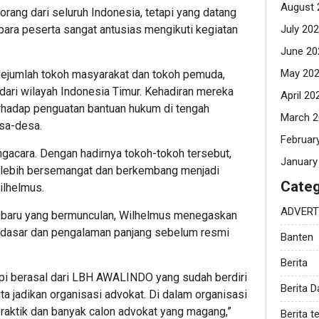
August 
orang dari seluruh Indonesia, tetapi yang datang
para peserta sangat antusias mengikuti kegiatan
July 20
June 20
May 20
 sejumlah tokoh masyarakat dan tokoh pemuda,
ari wilayah Indonesia Timur. Kehadiran mereka
April 20
rhadap penguatan bantuan hukum di tengah
March 2
sa-desa.
Februar
ngacara. Dengan hadirnya tokoh-tokoh tersebut,
January
a lebih bersemangat dan berkembang menjadi
Categ
ilhelmus.
ADVERT
t baru yang bermunculan, Wilhelmus menegaskan
asar dan pengalaman panjang sebelum resmi
Banten
Berita
tapi berasal dari LBH AWALINDO yang sudah berdiri
Berita 
ita jadikan organisasi advokat. Di dalam organisasi
praktik dan banyak calon advokat yang magang,”
Berita te