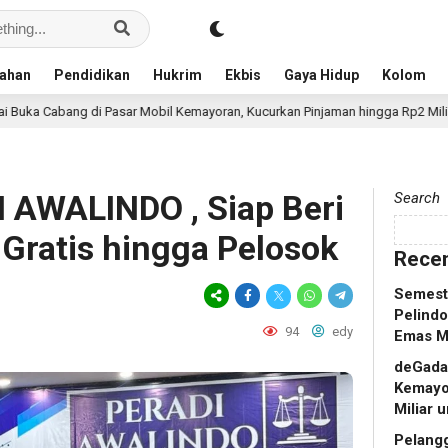
ahan
Pendidikan
Hukrim
Ekbis
Gaya Hidup
Kolom
asar Mobil Kemayoran, Kucurkan Pinjaman hingga Rp2 Miliar untuk Showroom
I AWALINDO , Siap Beri
Search
ratis hingga Pelosok
Recen
Semeste
Pelindo
94
edy
Emas M
deGadai
Kemayo
Miliar
Pelang