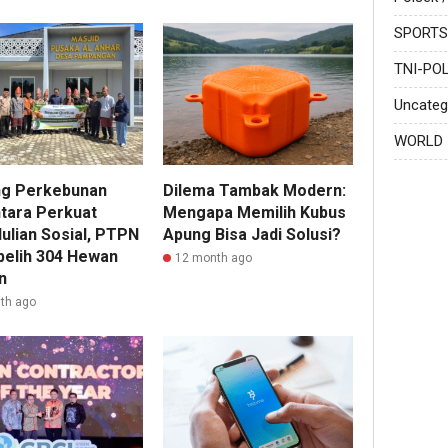
SPORTS
TNI-POL
Uncateg
WORLD
ng Perkebunan
Dilema Tambak Modern:
tara Perkuat
Mengapa Memilih Kubus
ulian Sosial, PTPN
Apung Bisa Jadi Solusi?
belih 304 Hewan
12 month ago
n
th ago