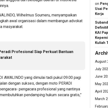
on
Pen
innya.
Usai Pe
Kerja
WALINDO, Wilhelmus Soumeru, menyampaikan
angkah awal organisasi dalam membangun advokat
Suband
da masyarakat.
Definit
KAI Pap
Kepemi
Kuliah
Peradi Profesional Siap Perkuat Bantuan
Archi
arakat
August 
July 20
June 20
RADI AWALINDO yang dimulai tadi pukul 09.00 pagi
rjalan dengan sukses, dengan moto PERADI
May 20
ngacara- pengacara profesional yang nantinya
April 20
membutuhkan pendamping hukum secara gratis,”
March 2
Februar