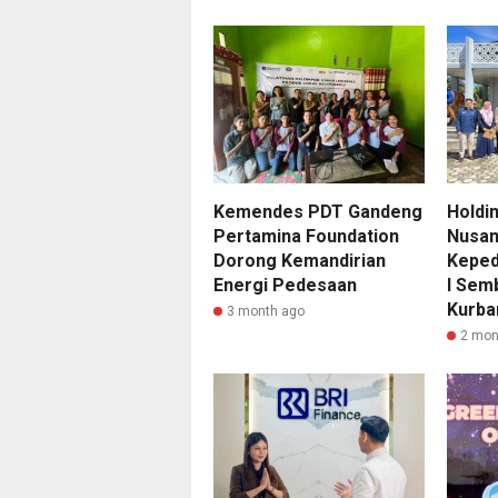
Kemendes PDT Gandeng
Holdi
Pertamina Foundation
Nusan
Dorong Kemandirian
Keped
Energi Pedesaan
I Sem
Kurba
3 month ago
2 mon