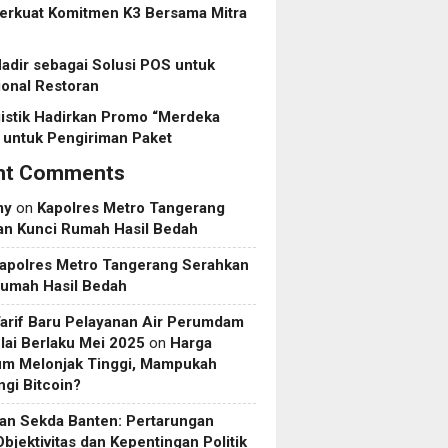
erkuat Komitmen K3 Bersama Mitra
dir sebagai Solusi POS untuk
onal Restoran
istik Hadirkan Promo “Merdeka
 untuk Pengiriman Paket
nt Comments
my
on
Kapolres Metro Tangerang
an Kunci Rumah Hasil Bedah
apolres Metro Tangerang Serahkan
Rumah Hasil Bedah
Tarif Baru Pelayanan Air Perumdam
ai Berlaku Mei 2025
on
Harga
um Melonjak Tinggi, Mampukah
gi Bitcoin?
an Sekda Banten: Pertarungan
Objektivitas dan Kepentingan Politik