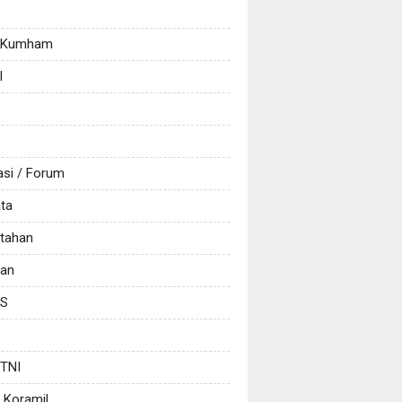
/ Kumham
l
asi / Forum
ata
tahan
kan
CS
 TNI
 Koramil