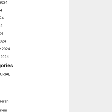
2024
24
24
24
24
024
y 2024
 2024
ories
ORIAL
Daerah
rkini