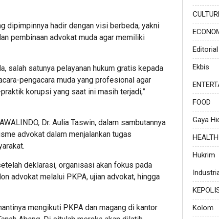
CULTUR
 dipimpinnya hadir dengan visi berbeda, yakni
ECONO
dan pembinaan advokat muda agar memiliki
Editorial
Ekbis
a, salah satunya pelayanan hukum gratis kepada
gacara-pengacara muda yang profesional agar
ENTERT
praktik korupsi yang saat ini masih terjadi,”
FOOD
Gaya Hi
AWALINDO, Dr. Aulia Taswin, dalam sambutannya
isme advokat dalam menjalankan tugas
HEALTH
arakat.
Hukrim
telah deklarasi, organisasi akan fokus pada
Industria
on advokat melalui PKPA, ujian advokat, hingga
KEPOLI
 nantinya mengikuti PKPA dan magang di kantor
Kolom