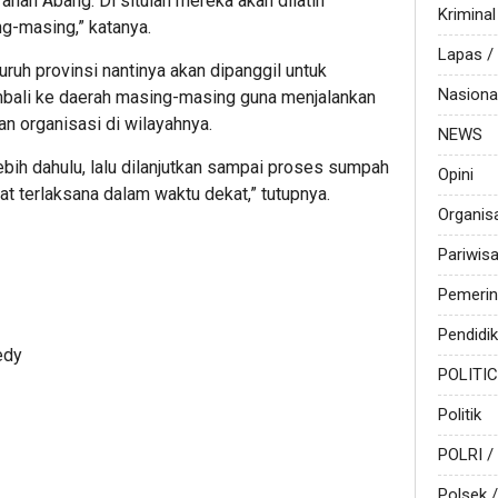
ah Abang. Di situlah mereka akan dilatih
Kriminal
g-masing,” katanya.
Lapas 
ruh provinsi nantinya akan dipanggil untuk
Nasiona
bali ke daerah masing-masing guna menjalankan
n organisasi di wilayahnya.
NEWS
lebih dahulu, lalu dilanjutkan sampai proses sumpah
Opini
t terlaksana dalam waktu dekat,” tutupnya.
Organis
Pariwis
Pemerin
Pendidi
edy
POLITI
Politik
POLRI /
Polsek /