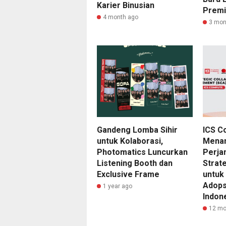
Karier Binusian
Prem
4 month ago
3 mon
Gandeng Lomba Sihir
ICS C
untuk Kolaborasi,
Menan
Photomatics Luncurkan
Perjan
Listening Booth dan
Strat
Exclusive Frame
untuk
Adopsi
1 year ago
Indon
12 mo