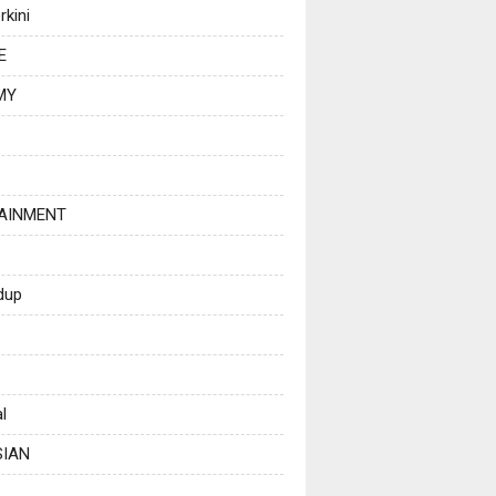
rkini
E
MY
AINMENT
dup
l
SIAN