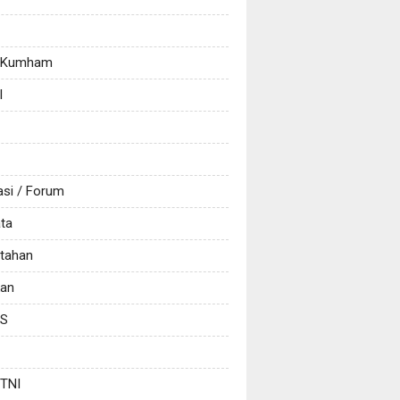
/ Kumham
l
asi / Forum
ata
tahan
kan
CS
 TNI