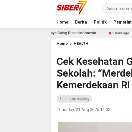
Home
Berita
Politik
Pemerint
andar Baru Daya Saing Bisnis Indonesia
Ribuan Calon Ma
2 hour ago
Home
HEALTH
Cek Kesehatan G
Sekolah: “Merdek
Kemerdekaan RI
3 minutes reading
Thursday, 21 Aug 2025 14:03