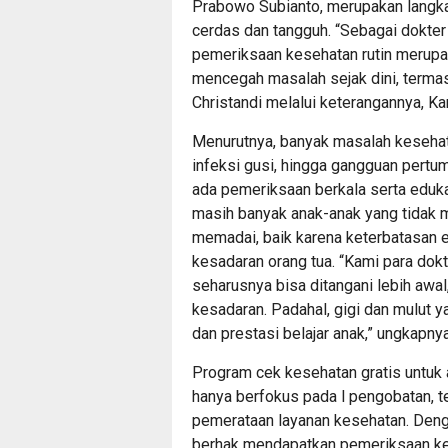
Prabowo Subianto, merupakan langka
cerdas dan tangguh. “Sebagai dokte
pemeriksaan kesehatan rutin merupa
mencegah masalah sejak dini, termasu
Christandi melalui keterangannya, Ka
Menurutnya, banyak masalah kesehata
infeksi gusi, hingga gangguan pertu
ada pemeriksaan berkala serta eduka
masih banyak anak-anak yang tidak 
memadai, baik karena keterbatasan 
kesadaran orang tua. “Kami para dok
seharusnya bisa ditangani lebih awa
kesadaran. Padahal, gigi dan mulut 
dan prestasi belajar anak,” ungkapnya
Program cek kesehatan gratis untuk 
hanya berfokus pada l pengobatan, 
pemerataan layanan kesehatan. Denga
berhak mendapatkan pemeriksaan kese