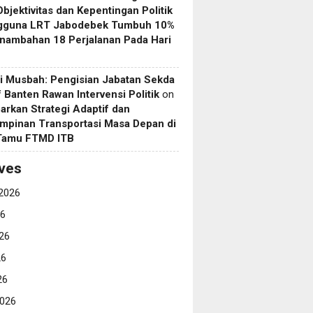
Objektivitas dan Kepentingan Politik
gguna LRT Jabodebek Tumbuh 10%
nambahan 18 Perjalanan Pada Hari
i Musbah: Pengisian Jabatan Sekda
if Banten Rawan Intervensi Politik
on
arkan Strategi Adaptif dan
mpinan Transportasi Masa Depan di
 Tamu FTMD ITB
ves
2026
26
26
26
26
026