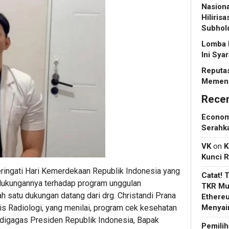
Nasiona
Hiliris
Subhol
Lomba 
Ini Sya
Reputas
Memeng
Rece
Econo
Serahk
VK
on
K
Kunci 
ngati Hari Kemerdekaan Republik Indonesia yang
Catat! 
dukungannya terhadap program unggulan
TKR Mul
h satu dukungan datang dari drg. Christandi Prana
Ethere
is Radiologi, yang menilai, program cek kesehatan
Menyain
 digagas Presiden Republik Indonesia, Bapak
Pemilih