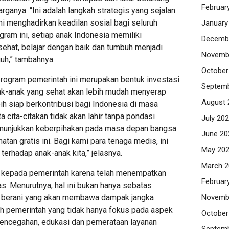
Februar
ganya. “Ini adalah langkah strategis yang sejalan
 menghadirkan keadilan sosial bagi seluruh
January
ram ini, setiap anak Indonesia memiliki
Decemb
ehat, belajar dengan baik dan tumbuh menjadi
Novemb
uh,” tambahnya.
October
 program pemerintah ini merupakan bentuk investasi
Septemb
ak-anak yang sehat akan lebih mudah menyerap
August 
ebih siap berkontribusi bagi Indonesia di masa
 cita-citakan tidak akan lahir tanpa pondasi
July 20
enunjukkan keberpihakan pada masa depan bangsa
June 20
an gratis ini. Bagi kami para tenaga medis, ini
May 20
terhadap anak-anak kita,” jelasnya.
March 2
i kepada pemerintah karena telah menempatkan
Februar
s. Menurutnya, hal ini bukan hanya sebatas
h berani yang akan membawa dampak jangka
Novemb
ah pemerintah yang tidak hanya fokus pada aspek
October
a pencegahan, edukasi dan pemerataan layanan