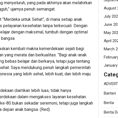
Septemb
ng menyeluruh, yang pada akhirnya akan melahirkan
August 
gguh,” ujarnya penuh semangat.
July 20
 “Merdeka untuk Sehat”, di mana setiap anak
June 20
 pelayanan kesehatan tanpa terkecuali. Dengan
belajar dengan maksimal, tumbuh dengan optimal
May 20
 bangsa.
April 20
gaskan kembali makna kemerdekaan sejati bagi
March 2
n yang merata dan berkualitas. “Bagi anak-anak
Februar
g bebas belajar dan berkarya, tetapi juga tentang
January
sehat. Saya mendukung penuh langkah pemerintah
nesia yang lebih sehat, lebih kuat, dan lebih maju.
Categ
ADVERT
ekaan diartikan lebih luas, tidak hanya
Banten
emerdekaan dalam mengakses layanan kesehatan.
Berita
ke-80 bukan sekadar seremoni, tetapi juga langkah
 depan anak bangsa. (Red).
Berita 