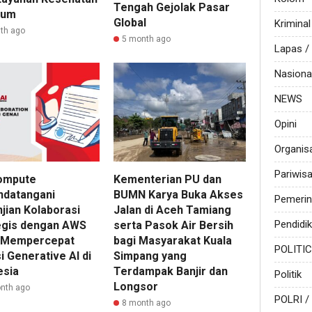
Tengah Gejolak Pasar
ium
Global
Kriminal
th ago
5 month ago
Lapas 
Nasiona
NEWS
Opini
Organis
Pariwis
ompute
Kementerian PU dan
datangani
BUMN Karya Buka Akses
Pemerin
jian Kolaborasi
Jalan di Aceh Tamiang
Pendidi
egis dengan AWS
serta Pasok Air Bersih
 Mempercepat
bagi Masyarakat Kuala
POLITI
 Generative AI di
Simpang yang
esia
Terdampak Banjir dan
Politik
Longsor
nth ago
POLRI /
8 month ago