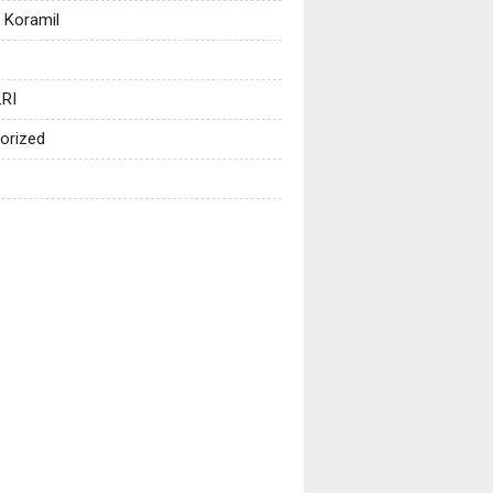
 Koramil
RI
orized