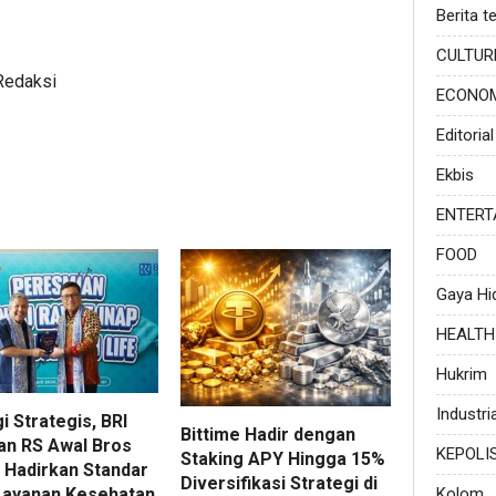
Berita te
CULTUR
Redaksi
ECONO
Editorial
Ekbis
ENTERT
FOOD
Gaya Hi
HEALTH
Hukrim
Industria
i Strategis, BRI
Bittime Hadir dengan
dan RS Awal Bros
KEPOLI
Staking APY Hingga 15%
 Hadirkan Standar
Diversifikasi Strategi di
Kolom
Layanan Kesehatan