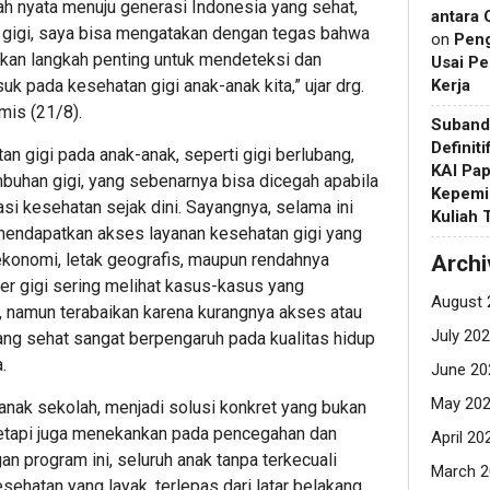
h nyata menuju generasi Indonesia yang sehat,
antara 
r gigi, saya bisa mengatakan dengan tegas bahwa
on
Pen
kan langkah penting untuk mendeteksi dan
Usai Pe
k pada kesehatan gigi anak-anak kita,” ujar drg.
Kerja
mis (21/8).
Suband
Definit
n gigi pada anak-anak, seperti gigi berlubang,
KAI Pap
mbuhan gigi, yang sebenarnya bisa dicegah apabila
Kepemi
si kesehatan sejak dini. Sayangnya, selama ini
Kuliah
mendapatkan akses layanan kesehatan gigi yang
ekonomi, letak geografis, maupun rendahnya
Archi
ter gigi sering melihat kasus-kasus yang
August 
l, namun terabaikan karena kurangnya akses atau
July 20
yang sehat sangat berpengaruh pada kualitas hidup
.
June 20
May 20
anak sekolah, menjadi solusi konkret yang bukan
tetapi juga menekankan pada pencegahan dan
April 20
n program ini, seluruh anak tanpa terkecuali
March 2
hatan yang layak, terlepas dari latar belakang