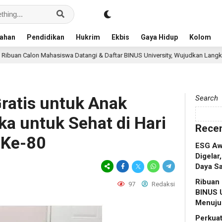
ahan
Pendidikan
Hukrim
Ekbis
Gaya Hidup
Kolom
hasiswa Datangi & Daftar BINUS University, Wujudkan Langkah Awal Menuju K
ratis untuk Anak
Search
a untuk Sehat di Hari
Recen
 Ke-80
ESG Aw
Digelar
Daya Sa
Ribuan 
97
Redaksi
BINUS U
Menuju 
Perkuat