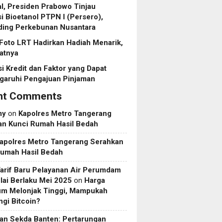
l, Presiden Prabowo Tinjau
asi Bioetanol PTPN I (Persero),
ding Perkebunan Nusantara
Foto LRT Hadirkan Hadiah Menarik,
ratnya
i Kredit dan Faktor yang Dapat
aruhi Pengajuan Pinjaman
nt Comments
my
on
Kapolres Metro Tangerang
an Kunci Rumah Hasil Bedah
apolres Metro Tangerang Serahkan
Rumah Hasil Bedah
Tarif Baru Pelayanan Air Perumdam
ai Berlaku Mei 2025
on
Harga
um Melonjak Tinggi, Mampukah
gi Bitcoin?
an Sekda Banten: Pertarungan