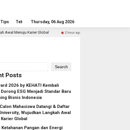
Tips
Tekno
Thursday, 06 Aug 2026
arier Global
Perkuat Ketahanan Pangan dan Energi Nasion
2 hour ago
Search
t Posts
ard 2026 by KEHATI Kembali
, Dorong ESG Menjadi Standar Baru
ing Bisnis Indonesia
Calon Mahasiswa Datangi & Daftar
niversity, Wujudkan Langkah Awal
Karier Global
 Ketahanan Pangan dan Energi