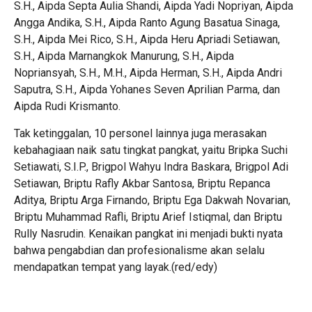
S.H., Aipda Septa Aulia Shandi, Aipda Yadi Nopriyan, Aipda
Angga Andika, S.H., Aipda Ranto Agung Basatua Sinaga,
S.H., Aipda Mei Rico, S.H., Aipda Heru Apriadi Setiawan,
S.H., Aipda Marnangkok Manurung, S.H., Aipda
Nopriansyah, S.H., M.H., Aipda Herman, S.H., Aipda Andri
Saputra, S.H., Aipda Yohanes Seven Aprilian Parma, dan
Aipda Rudi Krismanto.
Tak ketinggalan, 10 personel lainnya juga merasakan
kebahagiaan naik satu tingkat pangkat, yaitu Bripka Suchi
Setiawati, S.I.P., Brigpol Wahyu Indra Baskara, Brigpol Adi
Setiawan, Briptu Rafly Akbar Santosa, Briptu Repanca
Aditya, Briptu Arga Firnando, Briptu Ega Dakwah Novarian,
Briptu Muhammad Rafli, Briptu Arief Istiqmal, dan Briptu
Rully Nasrudin. Kenaikan pangkat ini menjadi bukti nyata
bahwa pengabdian dan profesionalisme akan selalu
mendapatkan tempat yang layak.(red/edy)