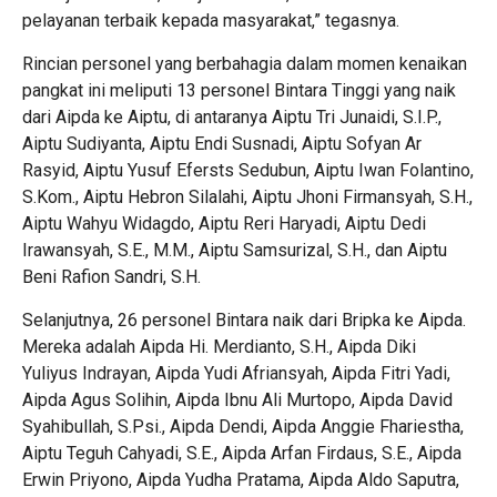
pelayanan terbaik kepada masyarakat,” tegasnya.
Rincian personel yang berbahagia dalam momen kenaikan
pangkat ini meliputi 13 personel Bintara Tinggi yang naik
dari Aipda ke Aiptu, di antaranya Aiptu Tri Junaidi, S.I.P.,
Aiptu Sudiyanta, Aiptu Endi Susnadi, Aiptu Sofyan Ar
Rasyid, Aiptu Yusuf Efersts Sedubun, Aiptu Iwan Folantino,
S.Kom., Aiptu Hebron Silalahi, Aiptu Jhoni Firmansyah, S.H.,
Aiptu Wahyu Widagdo, Aiptu Reri Haryadi, Aiptu Dedi
Irawansyah, S.E., M.M., Aiptu Samsurizal, S.H., dan Aiptu
Beni Rafion Sandri, S.H.
Selanjutnya, 26 personel Bintara naik dari Bripka ke Aipda.
Mereka adalah Aipda Hi. Merdianto, S.H., Aipda Diki
Yuliyus Indrayan, Aipda Yudi Afriansyah, Aipda Fitri Yadi,
Aipda Agus Solihin, Aipda Ibnu Ali Murtopo, Aipda David
Syahibullah, S.Psi., Aipda Dendi, Aipda Anggie Fhariestha,
Aiptu Teguh Cahyadi, S.E., Aipda Arfan Firdaus, S.E., Aipda
Erwin Priyono, Aipda Yudha Pratama, Aipda Aldo Saputra,