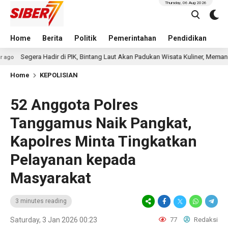
Thursday, 06 Aug 2026
Home
Berita
Politik
Pemerintahan
Pendidikan
Hu
 Hadir di PIK, Bintang Laut Akan Padukan Wisata Kuliner, Memancing, dan Ru
Home
KEPOLISIAN
52 Anggota Polres
Tanggamus Naik Pangkat,
Kapolres Minta Tingkatkan
Pelayanan kepada
Masyarakat
3 minutes reading
Saturday, 3 Jan 2026 00:23
77
Redaksi