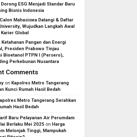
, Dorong ESG Menjadi Standar Baru
ing Bisnis Indonesia
Calon Mahasiswa Datangi & Daftar
niversity, Wujudkan Langkah Awal
Karier Global
 Ketahanan Pangan dan Energi
l, Presiden Prabowo Tinjau
asi Bioetanol PTPN I (Persero),
ding Perkebunan Nusantara
nt Comments
my
on
Kapolres Metro Tangerang
an Kunci Rumah Hasil Bedah
apolres Metro Tangerang Serahkan
Rumah Hasil Bedah
Tarif Baru Pelayanan Air Perumdam
ai Berlaku Mei 2025
on
Harga
um Melonjak Tinggi, Mampukah