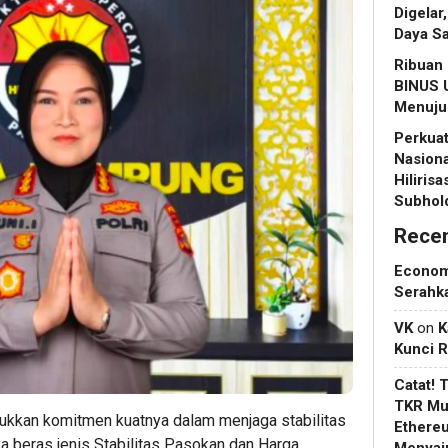
Digelar
Daya Sa
Ribuan 
BINUS U
Menuju 
Perkuat
Nasiona
Hiliris
Subhol
Rece
Econo
Serahk
VK
on
K
Kunci 
Catat! 
TKR Mul
kan komitmen kuatnya dalam menjaga stabilitas
Ethere
 beras jenis Stabilitas Pasokan dan Harga