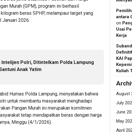
Menyain
gan Murah (GPM), program ini berhasil
Pemilih
5 kilogram beras SPHP, melampaui target yang
antara 
l Januari 2026.
on
Pen
Usai Pe
Kerja
Suband
Definit
KAI Pap
Intelijen Polri, Ditintelkam Polda Lampung
Kepemi
Santuni Anak Yatim
Kuliah
Archi
Kabid Humas Polda Lampung, menyatakan bahwa
August 
Polri untuk membantu masyarakat menghadapi
July 20
Gerakan Pangan Murah ini merupakan komitmen
June 20
syarakat tetap mendapatkan beras dengan harga
May 20
jarnya, Minggu (4/1/2026).
April 20