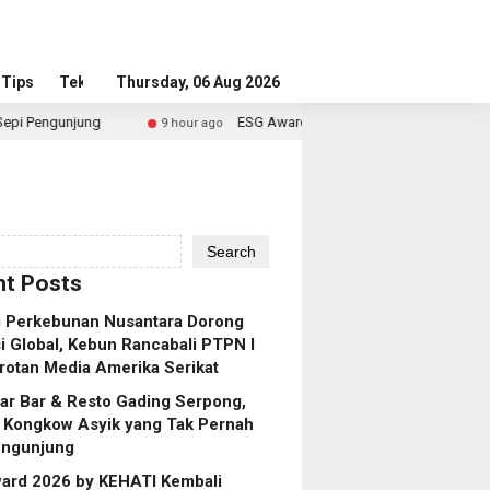
Tips
Tekno
Thursday, 06 Aug 2026
ESG Award 2026 by KEHATI Kembali Digelar, Dorong ESG 
9 hour ago
Search
t Posts
g Perkebunan Nusantara Dorong
 Global, Kebun Rancabali PTPN I
rotan Media Amerika Serikat
ar Bar & Resto Gading Serpong,
 Kongkow Asyik yang Tak Pernah
engunjung
ard 2026 by KEHATI Kembali