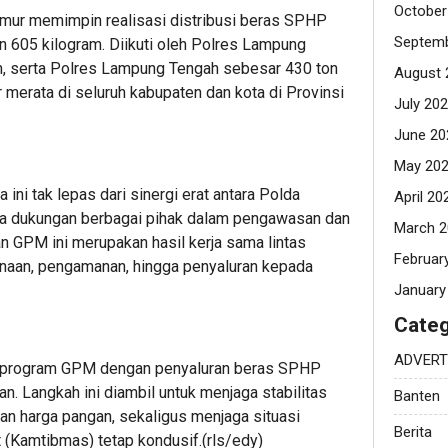
October
imur memimpin realisasi distribusi beras SPHP
Septemb
n 605 kilogram. Diikuti oleh Polres Lampung
m, serta Polres Lampung Tengah sebesar 430 ton
August 
r merata di seluruh kabupaten dan kota di Provinsi
July 20
June 20
May 20
ini tak lepas dari sinergi erat antara Polda
April 20
rta dukungan berbagai pihak dalam pengawasan dan
March 2
an GPM ini merupakan hasil kerja sama lintas
Februar
canaan, pengamanan, hingga penyaluran kepada
January
Categ
ADVERT
program GPM dengan penyaluran beras SPHP
an. Langkah ini diambil untuk menjaga stabilitas
Banten
an harga pangan, sekaligus menjaga situasi
Berita
(Kamtibmas) tetap kondusif.(rls/edy)