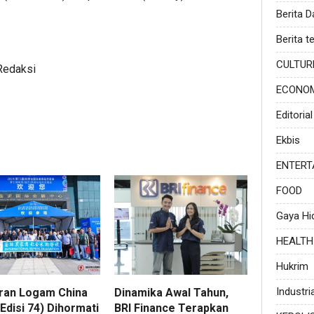
Berita 
Berita te
CULTUR
Redaksi
ECONO
Editorial
Ekbis
ENTERT
FOOD
Gaya Hi
HEALTH
Hukrim
Industria
an Logam China
Dinamika Awal Tahun,
Edisi 74) Dihormati
BRI Finance Terapkan