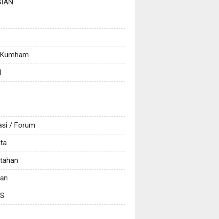
SIAN
/ Kumham
l
asi / Forum
ata
tahan
kan
CS