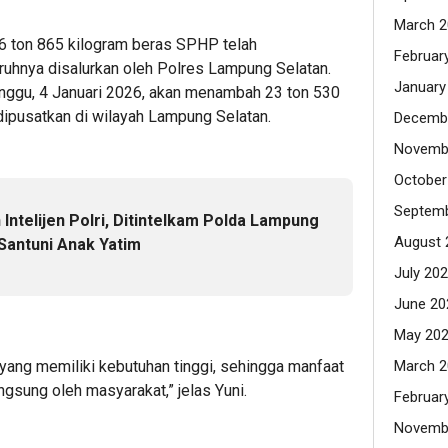
March 2
t 6 ton 865 kilogram beras SPHP telah
Februar
luruhnya disalurkan oleh Polres Lampung Selatan.
January
inggu, 4 Januari 2026, akan menambah 23 ton 530
ipusatkan di wilayah Lampung Selatan.
Decemb
Novemb
October
Septemb
Intelijen Polri, Ditintelkam Polda Lampung
August 
Santuni Anak Yatim
July 20
June 20
May 20
 yang memiliki kebutuhan tinggi, sehingga manfaat
March 2
ngsung oleh masyarakat,” jelas Yuni.
Februar
Novemb