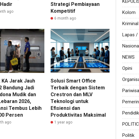
KEPOLI
 Hadir
Strategi Pembiayaan
Kompetitif
nth ago
Kolom
6 month ago
Kriminal
Lapas 
Nasiona
NEWS
Opini
Organis
 KA Jarak Jauh
Solusi Smart Office
2 Bandung Jadi
Terbaik dengan Sistem
Pariwis
dona Mudik dan
Crestron dan MLV
Lebaran 2026,
Teknologi untuk
Pemerin
nsi Tembus Lebih
Efisiensi dan
Pendidi
100 Persen
Produktivitas Maksimal
th ago
1 year ago
POLITI
Politik