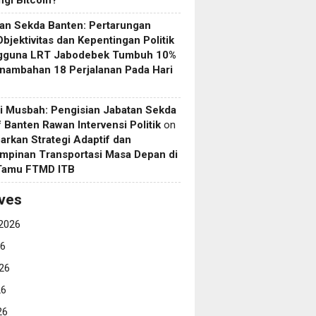
gi Bitcoin?
an Sekda Banten: Pertarungan
Objektivitas dan Kepentingan Politik
gguna LRT Jabodebek Tumbuh 10%
nambahan 18 Perjalanan Pada Hari
i Musbah: Pengisian Jabatan Sekda
if Banten Rawan Intervensi Politik
on
arkan Strategi Adaptif dan
mpinan Transportasi Masa Depan di
 Tamu FTMD ITB
ves
2026
26
26
26
26