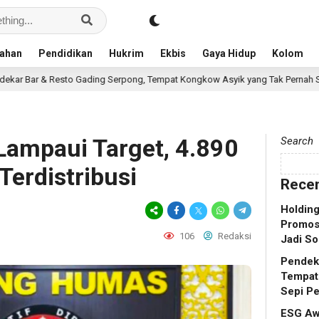
ahan
Pendidikan
Hukrim
Ekbis
Gaya Hidup
Kolom
to Gading Serpong, Tempat Kongkow Asyik yang Tak Pernah Sepi Pengunjung
ampaui Target, 4.890
Search
erdistribusi
Recen
Holdin
Promosi
106
Redaksi
Jadi So
Pendek
Tempat
Sepi P
ESG Aw