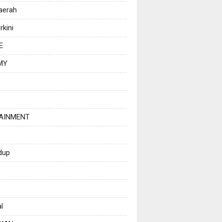
Daerah
rkini
E
MY
AINMENT
dup
l