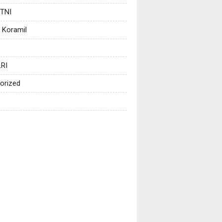
 TNI
 Koramil
RI
orized