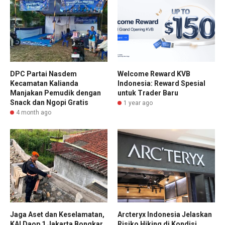
DPC Partai Nasdem
Welcome Reward KVB
Kecamatan Kalianda
Indonesia: Reward Spesial
Manjakan Pemudik dengan
untuk Trader Baru
Snack dan Ngopi Gratis
1 year ago
4 month ago
Jaga Aset dan Keselamatan,
Arcteryx Indonesia Jelaskan
KAI Daop 1 Jakarta Bongkar
Risiko Hiking di Kondisi