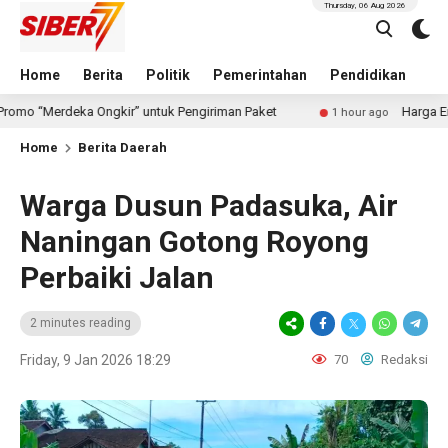
Thursday, 06 Aug 2026
Home
Berita
Politik
Pemerintahan
Pendidikan
Hu
eka Ongkir” untuk Pengiriman Paket
Harga Emas (XAUUSD
1 hour ago
Home
Berita Daerah
Warga Dusun Padasuka, Air
Naningan Gotong Royong
Perbaiki Jalan
2 minutes reading
Friday, 9 Jan 2026 18:29
70
Redaksi