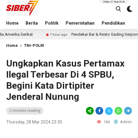
Friday, 07 Aug 2026
Home
Berita
Politik
Pemerintahan
Pendidikan
Hu
erikat
Pendekar Bar & Resto Gading Serpong, Tempat K
7 hour ago
Home
TNI-POLRI
Ungkapkan Kasus Pertamax
Ilegal Terbesar Di 4 SPBU,
Begini Kata Dirtipiter
Jenderal Nunung
2 minutes reading
Thursday, 28 Mar 2024 23:30
166
Admin