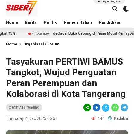
Thursday, 06 Aug 2026
Home
Berita
Politik
Pemerintahan
Pendidikan
Hu
deGadai Buka Cabang di Pasar Mobil Kemayoran, Kucurkan 
4 hour ago
Home
Organisasi / Forum
Tasyakuran PERTIWI BAMUS
Tangkot, Wujud Penguatan
Peran Perempuan dan
Kolaborasi di Kota Tangerang
2 minutes reading
Thursday, 4 Dec 2025 05:58
147
Redaksi