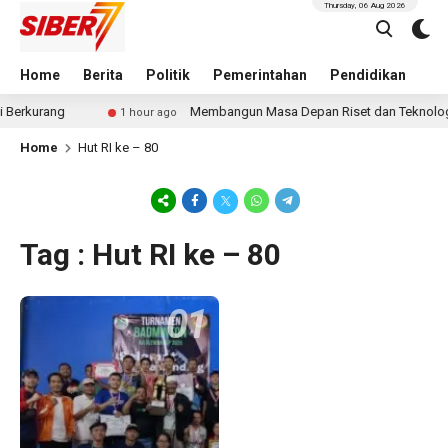
Thursday, 06 Aug 2026
Home
Berita
Politik
Pemerintahan
Pendidikan
Hu
erkurang
Membangun Masa Depan Riset dan Teknologi, 
1 hour ago
Home
Hut RI ke – 80
Tag : Hut RI ke – 80