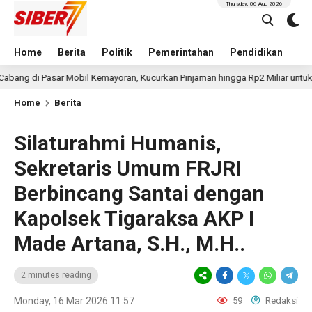
Thursday, 06 Aug 2026
Home
Berita
Politik
Pemerintahan
Pendidikan
Hu
sar Mobil Kemayoran, Kucurkan Pinjaman hingga Rp2 Miliar untuk Showroom
Home
Berita
Silaturahmi Humanis,
Sekretaris Umum FRJRI
Berbincang Santai dengan
Kapolsek Tigaraksa AKP I
Made Artana, S.H., M.H..
2 minutes reading
Monday, 16 Mar 2026 11:57
59
Redaksi