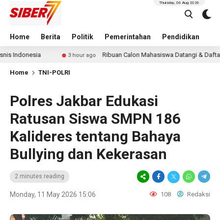
Thursday, 06 Aug 2026
Home
Berita
Politik
Pemerintahan
Pendidikan
Hu
a
Ribuan Calon Mahasiswa Datangi & Daftar BINUS Unive
3 hour ago
Home
TNI-POLRI
Polres Jakbar Edukasi
Ratusan Siswa SMPN 186
Kalideres tentang Bahaya
Bullying dan Kekerasan
2 minutes reading
Monday, 11 May 2026 15:06
108
Redaksi