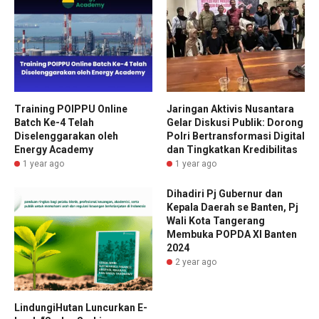
Training POIPPU Online
Jaringan Aktivis Nusantara
Batch Ke-4 Telah
Gelar Diskusi Publik: Dorong
Diselenggarakan oleh
Polri Bertransformasi Digital
Energy Academy
dan Tingkatkan Kredibilitas
1 year ago
1 year ago
Dihadiri Pj Gubernur dan
Kepala Daerah se Banten, Pj
Wali Kota Tangerang
Membuka POPDA XI Banten
2024
2 year ago
LindungiHutan Luncurkan E-