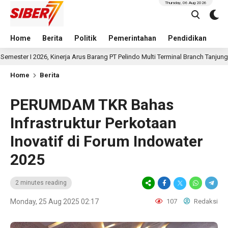
Thursday, 06 Aug 2026
Home
Berita
Politik
Pemerintahan
Pendidikan
Hu
026, Kinerja Arus Barang PT Pelindo Multi Terminal Branch Tanjung Emas Meni
Home
Berita
PERUMDAM TKR Bahas
Infrastruktur Perkotaan
Inovatif di Forum Indowater
2025
2 minutes reading
Monday, 25 Aug 2025 02:17
107
Redaksi