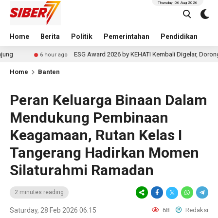
Thursday, 06 Aug 2026
Home
Berita
Politik
Pemerintahan
Pendidikan
Hu
ESG Award 2026 by KEHATI Kembali Digelar, Dorong ESG Menjadi
6 hour ago
Home
Banten
Peran Keluarga Binaan Dalam
Mendukung Pembinaan
Keagamaan, Rutan Kelas I
Tangerang Hadirkan Momen
Silaturahmi Ramadan
2 minutes reading
Saturday, 28 Feb 2026 06:15
68
Redaksi