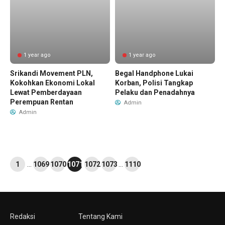
1 year ago
1 year ago
Srikandi Movement PLN,
Begal Handphone Lukai
Kokohkan Ekonomi Lokal
Korban, Polisi Tangkap
Lewat Pemberdayaan
Pelaku dan Penadahnya
Perempuan Rentan
Admin
Admin
1
…
1069
1070
1071
1072
1073
…
1110
Redaksi
Tentang Kami