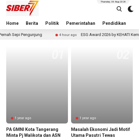
Thursday, 06 Aug 2026
Home
Berita
Politik
Pemerintahan
Pendidikan
Hu
nah Sepi Pengunjung
ESG Award 2026 by KEHATI Kembali 
4 hour ago
1 year ago
1 year ago
PA GMNI Kota Tangerang
Masalah Ekonomi Jadi Motif
Minta Pj Walikota dan ASN
Utama Pasutri Tewas