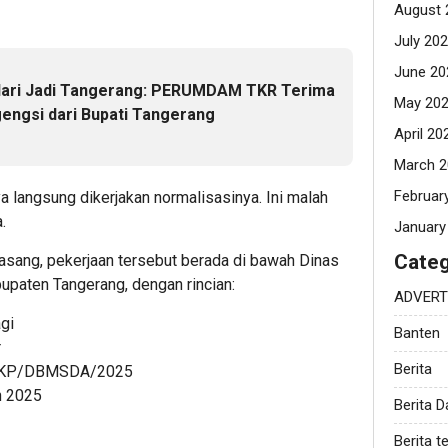
August 
July 20
June 20
 Hari Jadi Tangerang: PERUMDAM TKR Terima
May 20
ngsi dari Bupati Tangerang
April 20
March 2
Februar
a langsung dikerjakan normalisasinya. Ini malah
.
January
Categ
asang, pekerjaan tersebut berada di bawah Dinas
upaten Tangerang, dengan rincian:
ADVERT
gi
Banten
r
Berita
/AKP/DBMSDA/2025
n 2025
Berita 
Berita te