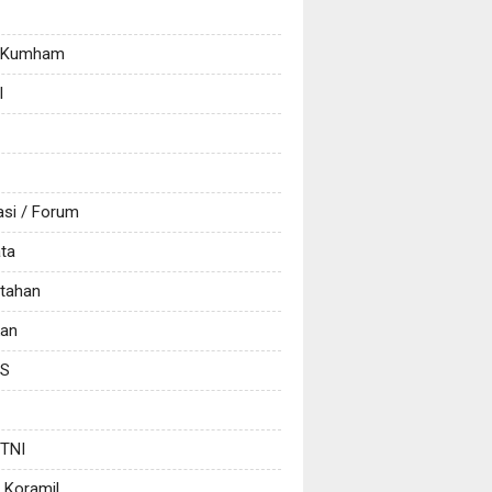
/ Kumham
l
asi / Forum
ata
tahan
kan
CS
 TNI
 Koramil