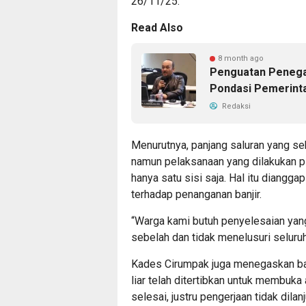
26/11/25.
Read Also
8 month ago
Penguatan Penega
Pondasi Pemerinta
Redaksi
Menurutnya, panjang saluran yang seh
namun pelaksanaan yang dilakukan p
hanya satu sisi saja. Hal itu diangg
terhadap penanganan banjir.
“Warga kami butuh penyelesaian yang
sebelah dan tidak menelusuri seluruh 
Kades Cirumpak juga menegaskan ba
liar telah ditertibkan untuk membuk
selesai, justru pengerjaan tidak dilan