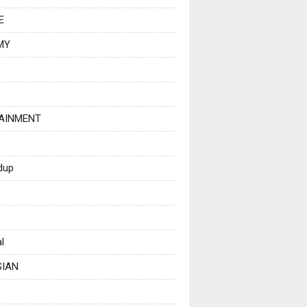
E
MY
AINMENT
dup
l
SIAN