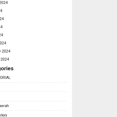
2024
24
24
24
24
024
y 2024
 2024
ories
ORIAL
Daerah
rkini