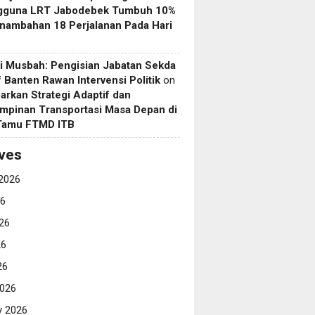
gguna LRT Jabodebek Tumbuh 10%
nambahan 18 Perjalanan Pada Hari
i Musbah: Pengisian Jabatan Sekda
if Banten Rawan Intervensi Politik
on
arkan Strategi Adaptif dan
mpinan Transportasi Masa Depan di
 Tamu FTMD ITB
ves
2026
26
26
26
26
026
y 2026