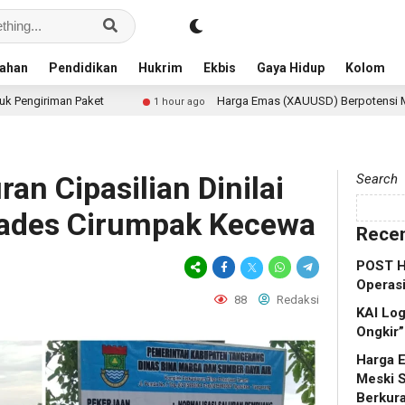
ahan
Pendidikan
Hukrim
Ekbis
Gaya Hidup
Kolom
Harga Emas (XAUUSD) Berpotensi Menguat Meski Sentim
1 hour ago
an Cipasilian Dinilai
Search
Kades Cirumpak Kecewa
Recen
POST Ha
Operasi
88
Redaksi
KAI Log
Ongkir”
Harga 
Meski 
Berkur