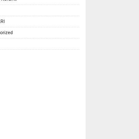
RI
orized