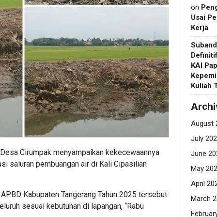
on
Pen
Usai Pe
Kerja
Suband
Definit
KAI Pap
Kepemi
Kuliah
Archi
August 
July 20
 Desa Cirumpak menyampaikan kekecewaannya
June 20
si saluran pembuangan air di Kali Cipasilian
May 20
April 20
 APBD Kabupaten Tangerang Tahun 2025 tersebut
March 2
eluruh sesuai kebutuhan di lapangan, “Rabu
Februar