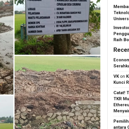
Memban
Teknol
Univers
Investo
Penggu
Raih Bo
Rece
Econo
Serahk
VK
on
K
Kunci 
Catat! 
TKR Mul
Ethere
Menyain
Pemilih
antara 