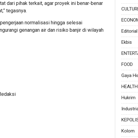
t dari pihak terkait, agar proyek ini benar-benar
CULTUR
,” tegasnya.
ECONO
pengerjaan normalisasi hingga selesai
urangi genangan air dan risiko banjir di wilayah
Editorial
Ekbis
ENTERT
FOOD
Gaya Hi
HEALTH
Redaksi
Hukrim
Industria
KEPOLI
Kolom