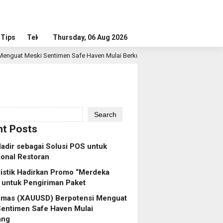
Tips
Tekno
Thursday, 06 Aug 2026
en Safe Haven Mulai Berkurang
Membangun Masa Depan R
1 hour ago
Search
t Posts
dir sebagai Solusi POS untuk
onal Restoran
istik Hadirkan Promo “Merdeka
 untuk Pengiriman Paket
Emas (XAUUSD) Berpotensi Menguat
Sentimen Safe Haven Mulai
ang