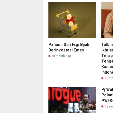
Pahami Strategi Bijak
Talbin
Berinvestasi Emas
Ikhtia
Terap
10 month ago
Tenga
Kasus
Indon
11 mo
Pj Wal
Pelan
PWI K
1 yea