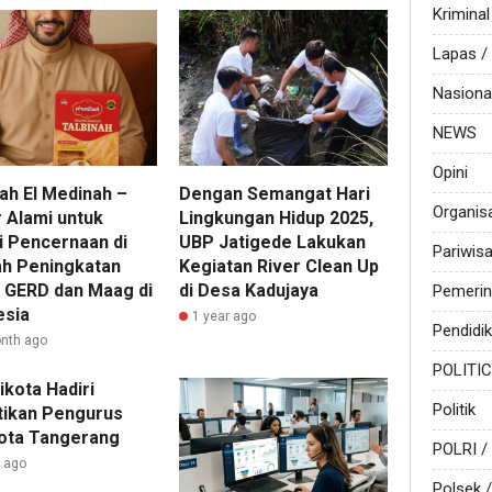
Kriminal
Lapas 
Nasiona
NEWS
Opini
ah El Medinah –
Dengan Semangat Hari
Organis
r Alami untuk
Lingkungan Hidup 2025,
i Pencernaan di
UBP Jatigede Lakukan
Pariwis
h Peningkatan
Kegiatan River Clean Up
 GERD dan Maag di
di Desa Kadujaya
Pemerin
esia
1 year ago
Pendidi
nth ago
POLITI
ikota Hadiri
Politik
tikan Pengurus
ota Tangerang
POLRI /
r ago
Polsek /