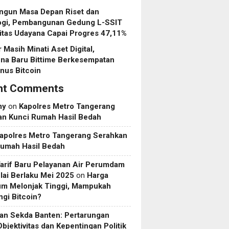
gun Masa Depan Riset dan
ogi, Pembangunan Gedung L-SSIT
itas Udayana Capai Progres 47,11%
r Masih Minati Aset Digital,
na Baru Bittime Berkesempatan
nus Bitcoin
nt Comments
my
on
Kapolres Metro Tangerang
an Kunci Rumah Hasil Bedah
apolres Metro Tangerang Serahkan
Rumah Hasil Bedah
Tarif Baru Pelayanan Air Perumdam
ai Berlaku Mei 2025
on
Harga
um Melonjak Tinggi, Mampukah
gi Bitcoin?
an Sekda Banten: Pertarungan
Objektivitas dan Kepentingan Politik