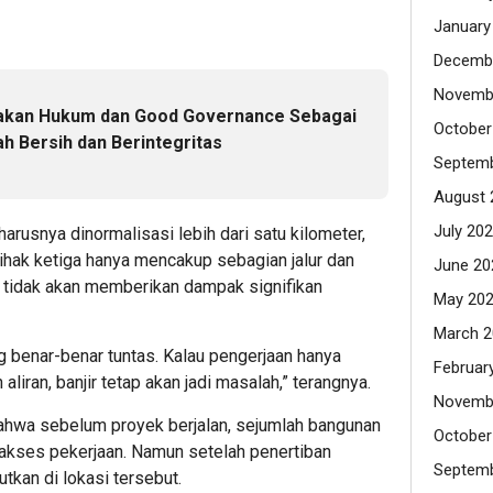
January
Decemb
Novemb
kan Hukum dan Good Governance Sebagai
October
h Bersih dan Berintegritas
Septemb
August 
July 20
arusnya dinormalisasi lebih dari satu kilometer,
ihak ketiga hanya mencakup sebagian jalur dan
June 20
ap tidak akan memberikan dampak signifikan
May 20
March 2
 benar-benar tuntas. Kalau pengerjaan hanya
Februar
aliran, banjir tetap akan jadi masalah,” terangnya.
Novemb
hwa sebelum proyek berjalan, sejumlah bangunan
October
a akses pekerjaan. Namun setelah penertiban
Septemb
jutkan di lokasi tersebut.