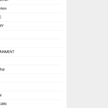
rkini
E
MY
AINMENT
dup
l
SIAN