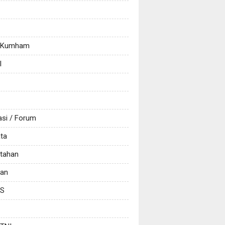
/ Kumham
l
asi / Forum
ata
tahan
kan
CS