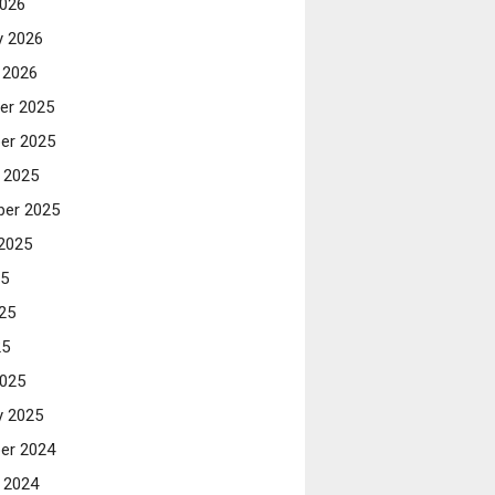
026
y 2026
 2026
er 2025
er 2025
 2025
er 2025
2025
25
25
25
025
y 2025
er 2024
 2024