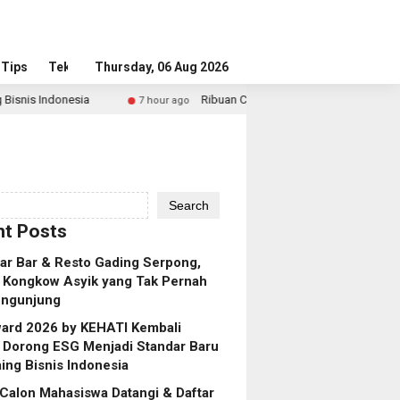
Tips
Tekno
Thursday, 06 Aug 2026
a
Ribuan Calon Mahasiswa Datangi & Daftar BINUS Univer
7 hour ago
Search
t Posts
ar Bar & Resto Gading Serpong,
 Kongkow Asyik yang Tak Pernah
engunjung
ard 2026 by KEHATI Kembali
, Dorong ESG Menjadi Standar Baru
ing Bisnis Indonesia
Calon Mahasiswa Datangi & Daftar