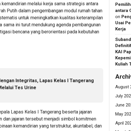
emandirian melalui kerja sama strategis antara
Pemilih
ah Putih dalam pengembangan modul rumah tahan
antara 
on
Pen
stematis untuk meningkatkan kualitas keterampilan
Usai Pe
erja sama ini turut mendukung agenda pembangunan
Kerja
tigasi bencana yang berorientasi pada kebutuhan
Suband
Definit
KAI Pap
Kepemi
Kuliah
Archi
engan Integritas, Lapas Kelas I Tangerang
August 
lalui Tes Urine
July 20
June 20
Kepala Lapas Kelas I Tangerang beserta jajaran
May 20
an dan jajaran tersebut menjadi simbol komitmen
April 20
naan kemandirian yang terstruktur, akuntabel, dan