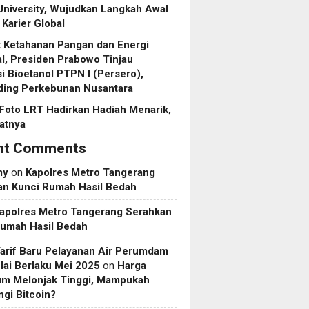
niversity, Wujudkan Langkah Awal
Karier Global
 Ketahanan Pangan dan Energi
l, Presiden Prabowo Tinjau
asi Bioetanol PTPN I (Persero),
ding Perkebunan Nusantara
Foto LRT Hadirkan Hadiah Menarik,
ratnya
nt Comments
my
on
Kapolres Metro Tangerang
an Kunci Rumah Hasil Bedah
apolres Metro Tangerang Serahkan
Rumah Hasil Bedah
Tarif Baru Pelayanan Air Perumdam
ai Berlaku Mei 2025
on
Harga
um Melonjak Tinggi, Mampukah
gi Bitcoin?