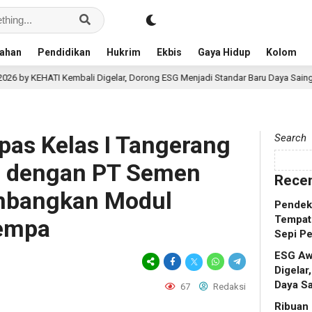
ahan
Pendidikan
Hukrim
Ekbis
Gaya Hidup
Kolom
mbali Digelar, Dorong ESG Menjadi Standar Baru Daya Saing Bisnis Indonesi
pas Kelas I Tangerang
Search
a dengan PT Semen
Recen
mbangkan Modul
Pendek
Tempat
empa
Sepi P
ESG Aw
Digelar
Daya Sa
67
Redaksi
Ribuan 