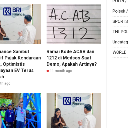
POLRI /
Polsek /
SPORTS
TNI-POL
Uncateg
inance Sambut
Ramai Kode ACAB dan
WORLD
tif Pajak Kendaraan
1212 di Medsos Saat
k, Optimistis
Demo, Apakah Artinya?
ayaan EV Terus
11 month ago
uh
th ago