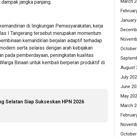
March 2
a dampak jangka panjang.
Februar
January
emandirian di lingkungan Pemasyarakatan, kerja
Decemb
elas I Tangerang tersebut merupakan momentum
Novemb
embinaan kemandirian berjalan adaptif terhadap
modern serta selaras dengan arah kebijakan
October
n pada pemberdayaan, peningkatan kualitas
Septemb
arga Binaan untuk kembali berperan produktif di
August 
July 20
June 20
May 20
ng Selatan Siap Sukseskan HPN 2026
March 2
Februar
Novemb
October