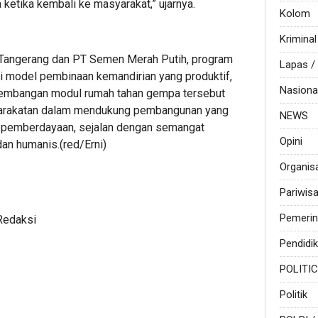
ketika kembali ke masyarakat,” ujarnya.
Kolom
Kriminal
I Tangerang dan PT Semen Merah Putih, program
Lapas 
 model pembinaan kemandirian yang produktif,
Nasiona
ngembangan modul rumah tahan gempa tersebut
yarakatan dalam mendukung pembangunan yang
NEWS
da pemberdayaan, sejalan dengan semangat
Opini
an humanis.(red/Erni)
Organis
Pariwis
Pemerin
Redaksi
Pendidi
POLITI
Politik