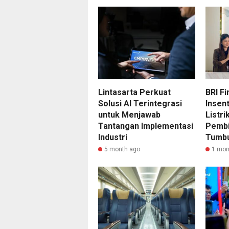
Lintasarta Perkuat
BRI F
Solusi AI Terintegrasi
Insen
untuk Menjawab
Listri
Tantangan Implementasi
Pembi
Industri
Tumb
5 month ago
1 mon