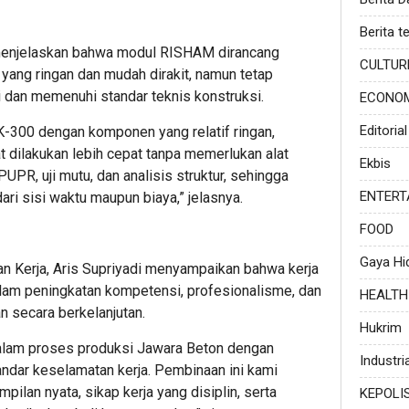
Berita te
 menjelaskan bahwa modul RISHAM dirancang
CULTUR
yang ringan dan mudah dirakit, namun tetap
ji dan memenuhi standar teknis konstruksi.
ECONO
Editorial
300 dengan komponen yang relatif ringan,
dilakukan lebih cepat tanpa memerlukan alat
Ekbis
k PUPR, uji mutu, dan analisis struktur, sehingga
ENTERT
ri sisi waktu maupun biaya,” jelasnya.
FOOD
Gaya Hi
an Kerja, Aris Supriyadi menyampaikan bahwa kerja
alam peningkatan kompetensi, profesionalisme, dan
HEALTH
 secara berkelanjutan.
Hukrim
dalam proses produksi Jawara Beton dengan
Industria
dar keselamatan kerja. Pembinaan ini kami
ilan nyata, sikap kerja yang disiplin, serta
KEPOLI