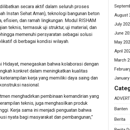
Septemb
dilibatkan secara aktif dalam seluruh proses
 Instan Sehat Aman), teknologi bangunan beton
August 
a, efisien, dan ramah lingkungan. Modul RISHAM
July 20
an teknis, termasuk uji struktur, uji material, dan
June 20
ehingga memenuhi persyaratan sebagai solusi
likatif di berbagai kondisi wilayah.
May 20
April 20
March 2
ni Hidayat, menegaskan bahwa kolaborasi dengan
Februar
ngkah konkret dalam meningkatkan kualitas
keterampilan kerja yang memiliki daya saing dan
January
konstruksi nasional.
Categ
mitmen menghadirkan pembinaan kemandirian yang
ADVERT
rampilan teknis, juga menghasilkan produk
Banten
 tinggi. Kerja sama ini menjadi penguatan bahwa
busi nyata bagi masyarakat dan pembangunan,”
Berita
Berita 