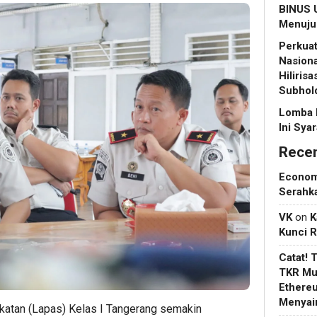
BINUS U
Menuju 
Perkuat
Nasiona
Hiliris
Subhol
Lomba 
Ini Sya
Rece
Econo
Serahk
VK
on
K
Kunci 
Catat! 
TKR Mul
Ethere
Menyain
an (Lapas) Kelas I Tangerang semakin