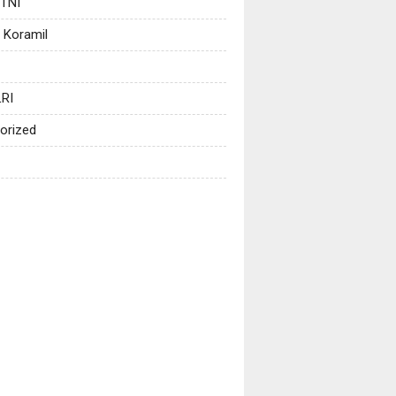
 TNI
 Koramil
RI
orized