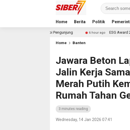
Home
Berita
Politik
Pemerint
ak Pernah Sepi Pengunjung
ESG Award 2026 by KEHATI Ke
6 hour ago
Home
Banten
Jawara Beton La
Jalin Kerja Sam
Merah Putih Ke
Rumah Tahan G
3 minutes reading
Wednesday, 14 Jan 2026 07:41