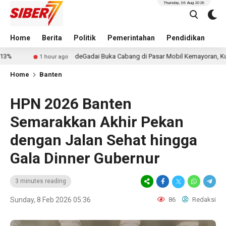
Thursday, 06 Aug 2026
Home
Berita
Politik
Pemerintahan
Pendidikan
Hu
deGadai Buka Cabang di Pasar Mobil Kemayoran, Kucurkan Pinjam
 hour ago
Home
Banten
HPN 2026 Banten
Semarakkan Akhir Pekan
dengan Jalan Sehat hingga
Gala Dinner Gubernur
3 minutes reading
Sunday, 8 Feb 2026 05:36
86
Redaksi