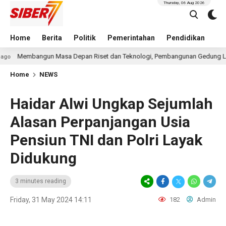
Thursday, 06 Aug 2026
Home
Berita
Politik
Pemerintahan
Pendidikan
Hu
n Masa Depan Riset dan Teknologi, Pembangunan Gedung L-SSIT Universita
Home
NEWS
Haidar Alwi Ungkap Sejumlah
Alasan Perpanjangan Usia
Pensiun TNI dan Polri Layak
Didukung
3 minutes reading
Friday, 31 May 2024 14:11
182
Admin