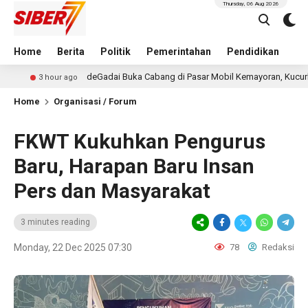
Thursday, 06 Aug 2026
Home
Berita
Politik
Pemerintahan
Pendidikan
Hu
deGadai Buka Cabang di Pasar Mobil Kemayoran, Kucurkan Pinjaman 
ur ago
Home
Organisasi / Forum
FKWT Kukuhkan Pengurus
Baru, Harapan Baru Insan
Pers dan Masyarakat
3 minutes reading
Monday, 22 Dec 2025 07:30
78
Redaksi