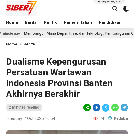
Thursday, 06 Aug 2026
Home
Berita
Politik
Pemerintahan
Pendidikan
Hu
Membangun Masa Depan Riset dan Teknologi, Pembangunan Gedung L-SSIT Un
Home
Berita
Dualisme Kepengurusan
Persatuan Wartawan
Indonesia Provinsi Banten
Akhirnya Berakhir
2 minutes reading
Tuesday, 7 Oct 2025 16:54
74
Redaksi