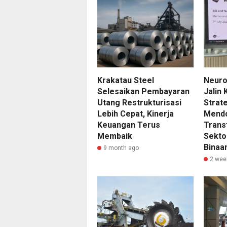
Krakatau Steel
Neuron
Selesaikan Pembayaran
Jalin
Utang Restrukturisasi
Strat
Lebih Cepat, Kinerja
Mend
Keuangan Terus
Transf
Membaik
Sekto
Binaa
9 month ago
2 wee