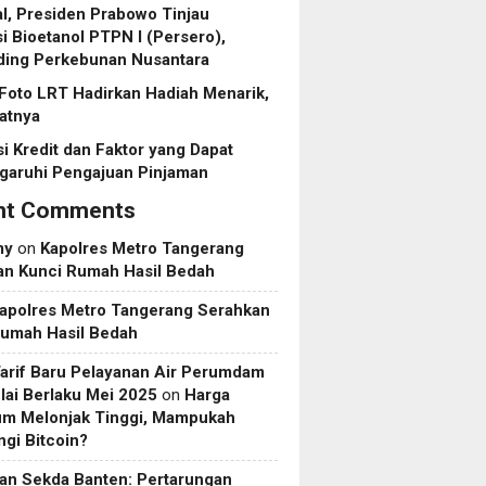
l, Presiden Prabowo Tinjau
asi Bioetanol PTPN I (Persero),
ding Perkebunan Nusantara
Foto LRT Hadirkan Hadiah Menarik,
ratnya
i Kredit dan Faktor yang Dapat
aruhi Pengajuan Pinjaman
nt Comments
my
on
Kapolres Metro Tangerang
an Kunci Rumah Hasil Bedah
apolres Metro Tangerang Serahkan
Rumah Hasil Bedah
Tarif Baru Pelayanan Air Perumdam
ai Berlaku Mei 2025
on
Harga
um Melonjak Tinggi, Mampukah
gi Bitcoin?
an Sekda Banten: Pertarungan