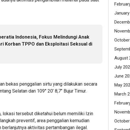
Februar
January
Decemb
Novemb
beratia Indonesia, Fokus Melindungi Anak
October
i Korban TPPO dan Eksploitasi Seksual di
Septemb
August 
July 20
June 20
n bekas penggalian sirtu yang dilakukan secara
May 20
ntang Selatan dan 109° 20’ 8,7’’ Bujur Timur.
March 2
Februar
Novemb
, lokasi tersebut diketahui belum memiliki Izin
langkah preventif, area penggalian kemudian
October
berlanjutnya aktivitas pertambangan ilegal.