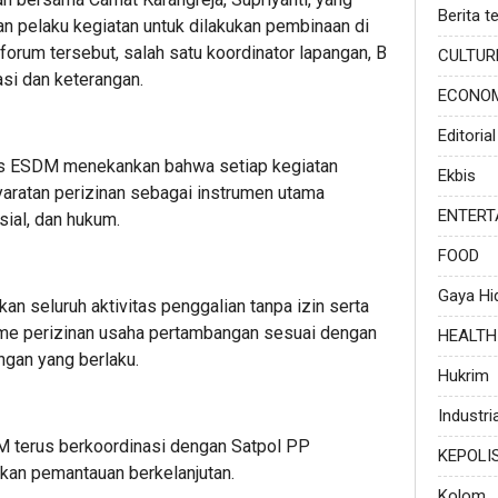
Berita te
n pelaku kegiatan untuk dilakukan pembinaan di
orum tersebut, salah satu koordinator lapangan, B
CULTUR
asi dan keterangan.
ECONO
Editorial
s ESDM menekankan bahwa setiap kegiatan
Ekbis
ratan perizinan sebagai instrumen utama
ENTERT
ial, dan hukum.
FOOD
Gaya Hi
an seluruh aktivitas penggalian tanpa izin serta
e perizinan usaha pertambangan sesuai dengan
HEALTH
ngan yang berlaku.
Hukrim
Industria
DM terus berkoordinasi dengan Satpol PP
KEPOLI
kan pemantauan berkelanjutan.
Kolom