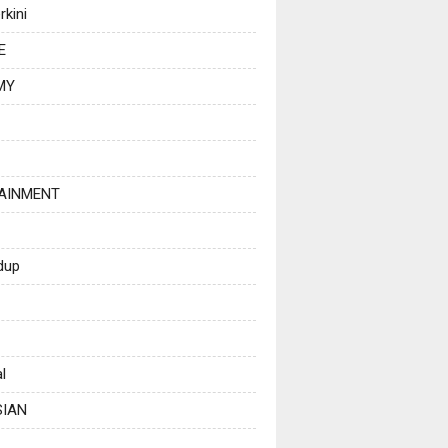
rkini
E
MY
AINMENT
dup
l
SIAN