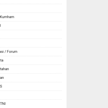
/ Kumham
l
asi / Forum
ata
tahan
kan
CS
 TNI