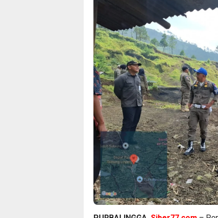
PURBALINGGA,
Siber77.com
– Pem