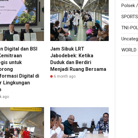
Polsek /
SPORTS
TNI-POL
Uncateg
 Digital dan BSI
Jam Sibuk LRT
WORLD
 Kemitraan
Jabodebek: Ketika
egis untuk
Duduk dan Berdiri
orong
Menjadi Ruang Bersama
ormasi Digital di
6 month ago
r Lingkungan
n
k ago