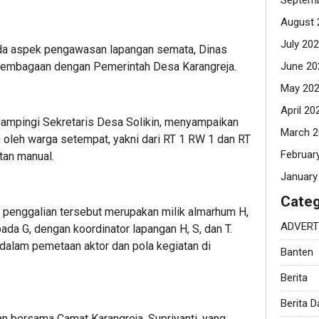
Septemb
August 
July 20
ada aspek pengawasan lapangan semata, Dinas
lembagaan dengan Pemerintah Desa Karangreja.
June 20
May 20
April 20
dampingi Sekretaris Desa Solikin, menyampaikan
March 2
n oleh warga setempat, yakni dari RT 1 RW 1 dan RT
Februar
tan manual.
January
Categ
 penggalian tersebut merupakan milik almarhum H,
ADVERT
da G, dengan koordinator lapangan H, S, dan T.
 dalam pemetaan aktor dan pola kegiatan di
Banten
Berita
Berita 
kan bersama Camat Karangreja, Supriyanti, yang