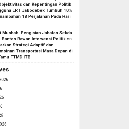
Objektivitas dan Kepentingan Politik
gguna LRT Jabodebek Tumbuh 10%
nambahan 18 Perjalanan Pada Hari
i Musbah: Pengisian Jabatan Sekda
if Banten Rawan Intervensi Politik
on
arkan Strategi Adaptif dan
mpinan Transportasi Masa Depan di
 Tamu FTMD ITB
ves
2026
26
26
26
26
026