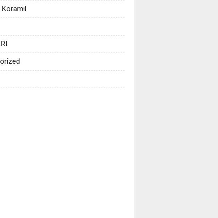
 Koramil
RI
orized