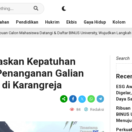
ahan
Pendidikan
Hukrim
Ekbis
Gaya Hidup
Kolom
a Datangi & Daftar BINUS University, Wujudkan Langkah Awal Menuju Karier 
askan Kepatuhan
Search
Penanganan Galian
Recen
 di Karangreja
ESG Aw
Digelar
Daya Sa
Ribuan 
84
Redaksi
BINUS U
Menuju 
Perkuat