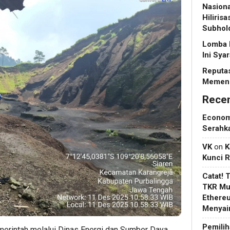
Nasiona
Hiliris
Subhol
Lomba 
Ini Sya
Reputas
Memeng
Rece
Econo
Serahk
VK
on
K
Kunci 
Catat! 
TKR Mul
Ethere
Menyain
Pemilih
erintah melalui Dinas Energi dan Sumber Daya