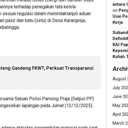
antara 
nnya terhadap penegakan tata kelola
on
Pen
 sesuai regulasi dalam menindaklanjuti aduan
Usai Pe
an pasir dan batu (sirtu) di Desa Karangreja,
Kerja
rbalingga.
Suband
Definit
KAI Pap
Kepemi
Kuliah
nteng Gandeng FKWT, Perkuat Transparansi
Archi
August 
July 20
June 20
ersama Satuan Polisi Pamong Praja (Satpol PP)
engecekan lapangan pada Jumat (12/12/2025).
May 20
April 20
March 2
adanya aktivitas pengambilan material pada saat