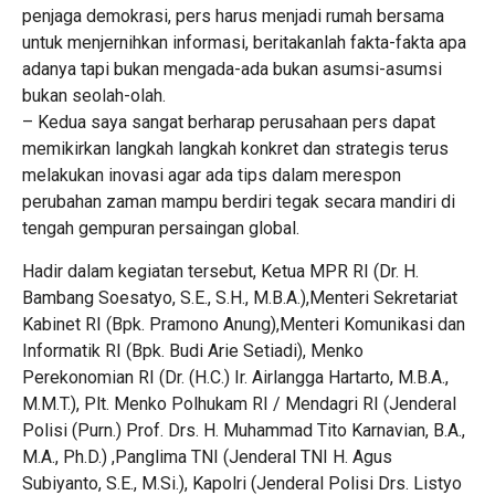
penjaga demokrasi, pers harus menjadi rumah bersama
untuk menjernihkan informasi, beritakanlah fakta-fakta apa
adanya tapi bukan mengada-ada bukan asumsi-asumsi
bukan seolah-olah.
– Kedua saya sangat berharap perusahaan pers dapat
memikirkan langkah langkah konkret dan strategis terus
melakukan inovasi agar ada tips dalam merespon
perubahan zaman mampu berdiri tegak secara mandiri di
tengah gempuran persaingan global.
Hadir dalam kegiatan tersebut, Ketua MPR RI (Dr. H.
Bambang Soesatyo, S.E., S.H., M.B.A.),Menteri Sekretariat
Kabinet RI (Bpk. Pramono Anung),Menteri Komunikasi dan
Informatik RI (Bpk. Budi Arie Setiadi), Menko
Perekonomian RI (Dr. (H.C.) Ir. Airlangga Hartarto, M.B.A.,
M.M.T.), Plt. Menko Polhukam RI / Mendagri RI (Jenderal
Polisi (Purn.) Prof. Drs. H. Muhammad Tito Karnavian, B.A.,
M.A., Ph.D.) ,Panglima TNI (Jenderal TNI H. Agus
Subiyanto, S.E., M.Si.), Kapolri (Jenderal Polisi Drs. Listyo