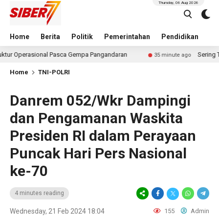
Thursday, 06 Aug 2026
Home
Berita
Politik
Pemerintahan
Pendidikan
Hu
nal Pasca Gempa Pangandaran
Sering Terblokir? Sege
35 minute ago
Home
TNI-POLRI
Danrem 052/Wkr Dampingi
dan Pengamanan Waskita
Presiden RI dalam Perayaan
Puncak Hari Pers Nasional
ke-70
4 minutes reading
Wednesday, 21 Feb 2024 18:04
155
Admin