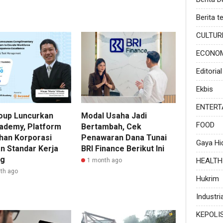
Berita te
CULTUR
ECONO
Editorial
Ekbis
ENTERT
oup Luncurkan
Modal Usaha Jadi
FOOD
ademy, Platform
Bertambah, Cek
ihan Korporasi
Penawaran Dana Tunai
Gaya Hi
n Standar Kerja
BRI Finance Berikut Ini
ng
HEALTH
1 month ago
th ago
Hukrim
Industria
KEPOLI