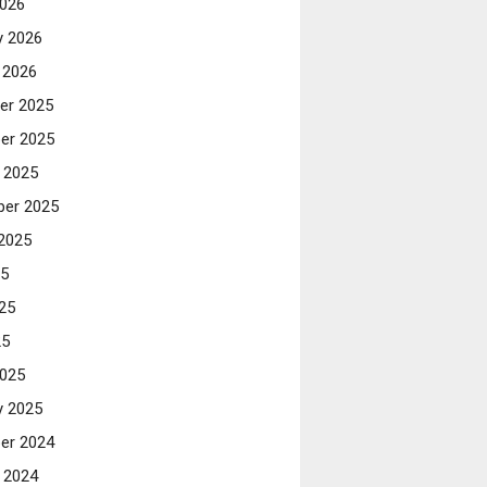
026
y 2026
 2026
er 2025
er 2025
 2025
er 2025
2025
25
25
25
025
y 2025
er 2024
 2024