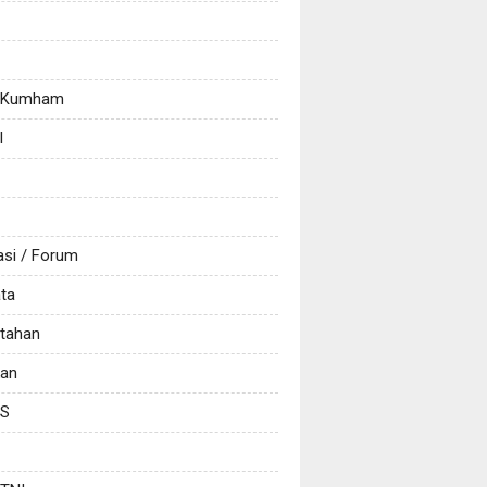
/ Kumham
l
asi / Forum
ata
tahan
kan
CS