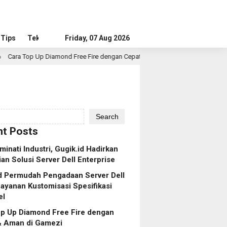
Tips
Tekno
Friday, 07 Aug 2026
ond Free Fire dengan Cepat & Aman di Gamezi
Membangga
1 hour ago
Search
t Posts
iminati Industri, Gugik.id Hadirkan
an Solusi Server Dell Enterprise
d Permudah Pengadaan Server Dell
ayanan Kustomisasi Spesifikasi
el
op Up Diamond Free Fire dengan
& Aman di Gamezi