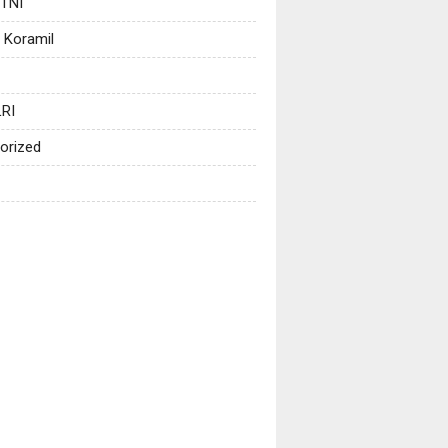
 TNI
 Koramil
RI
orized