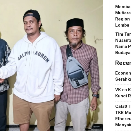
Memban
Mutiara
Region 
Lomba T
Tim Tar
Nusant
Nama P
Budaya
Rece
Econo
Serahk
VK
on
K
Kunci 
Catat! 
TKR Mul
Ethere
Menyain