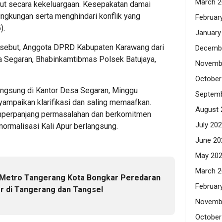
March 2
ut secara kekeluargaan. Kesepakatan damai
ingkungan serta menghindari konflik yang
Februar
).
January
sebut, Anggota DPRD Kabupaten Karawang dari
Decemb
sa Segaran, Bhabinkamtibmas Polsek Batujaya,
Novemb
October
ngsung di Kantor Desa Segaran, Minggu
Septemb
ampaikan klarifikasi dan saling memaafkan.
August 
mperpanjang permasalahan dan berkomitmen
July 20
normalisasi Kali Apur berlangsung.
June 20
May 20
March 2
s Metro Tangerang Kota Bongkar Peredaran
Februar
ar di Tangerang dan Tangsel
Novemb
October