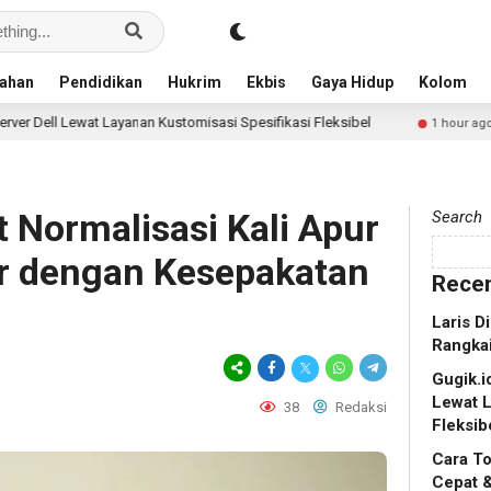
ahan
Pendidikan
Hukrim
Ekbis
Gaya Hidup
Kolom
an Kustomisasi Spesifikasi Fleksibel
Cara Top Up Diam
1 hour ago
t Normalisasi Kali Apur
Search
r dengan Kesepakatan
Recen
Laris D
Rangkai
Gugik.i
Lewat L
38
Redaksi
Fleksib
Cara T
Cepat 