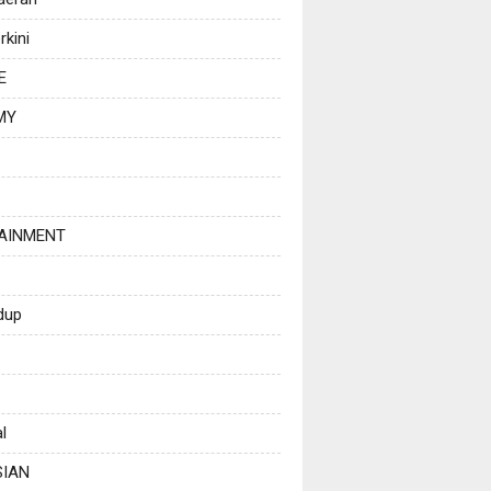
rkini
E
MY
AINMENT
dup
l
SIAN