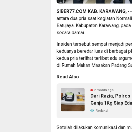
SIBER77.COM KAB. KARAWANG, -
antara dua pria saat kegiatan Norma
Batujaya, Kabupaten Karawang, pada 
secara damai.
Insiden tersebut sempat menjadi per
keduanya beredar luas di berbagai p
kedua pria terlihat terlibat adu argu
di Rumah Makan Masakan Padang Su
Read Also
2 month ago
Dari Razia, Polre
Ganja 1Kg Siap Ed
Redaksi
Setelah dilakukan komunikasi dan m