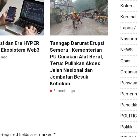
Kolom
Kriminal
Lapas 
Nasiona
si dan Era HYPER
Tanngap Darurat Erupsi
 Ekosistem Web3
Semeru : Kementerian
NEWS
PU Gunakan Alat Berat,
r ago
Opini
Terus Pulihkan Akses
Jalan Nasional dan
Organis
Jembatan Besuk
Pariwis
Kobokan
8 month ago
Pemerin
Pendidi
POLITI
Politik
Required fields are marked
*