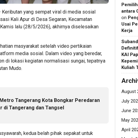
Pemilih
antara 
–
Keributan yang sempat viral di media sosial
on
Pen
lisasi Kali Apur di Desa Segaran, Kecamatan
Usai Pe
Kamis lalu (28/5/2026), akhirnya diselesaikan
Kerja
Suband
hatian masyarakat setelah video pertikaian
Definit
latform media sosial. Dalam video yang beredar,
KAI Pap
men di lokasi kegiatan normalisasi sungai, tepatnya
Kepemi
Kuliah
tan Mudo.
Archi
August 
s Metro Tangerang Kota Bongkar Peredaran
July 20
ar di Tangerang dan Tangsel
June 20
May 20
April 20
usyawarah, kedua belah pihak sepakat untuk