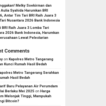
ggakan! Melky Soekirman dan
 Aulia Syahida Harumkan BRI
6, Antar Tim Tari BRI Raih Juara 3
ari Nusantara 2026 Bank Indonesia
i BRI Raih Juara 3 Lomba Tari
ara 2026 Bank Indonesia, Harumkan
erusahaan Lewat Pelestarian
nt Comments
my
on
Kapolres Metro Tangerang
an Kunci Rumah Hasil Bedah
apolres Metro Tangerang Serahkan
Rumah Hasil Bedah
Tarif Baru Pelayanan Air Perumdam
ai Berlaku Mei 2025
on
Harga
um Melonjak Tinggi, Mampukah
gi Bitcoin?