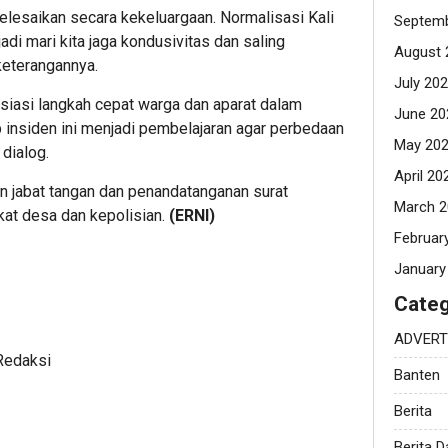
elesaikan secara kekeluargaan. Normalisasi Kali
Septemb
adi mari kita jaga kondusivitas dan saling
August 
keterangannya.
July 20
iasi langkah cepat warga dan aparat dalam
June 20
p insiden ini menjadi pembelajaran agar perbedaan
May 20
dialog.
April 20
n jabat tangan dan penandatanganan surat
March 2
kat desa dan kepolisian.
(ERNI)
Februar
January
Categ
ADVERT
Redaksi
Banten
Berita
Berita 