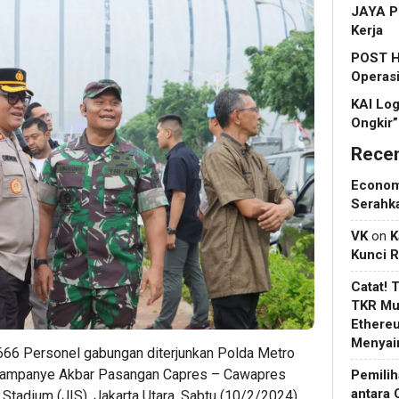
JAYA P
Kerja
POST Ha
Operasi
KAI Log
Ongkir”
Rece
Econo
Serahk
VK
on
K
Kunci 
Catat! 
TKR Mul
Ethere
Menyain
66 Personel gabungan diterjunkan Polda Metro
Kampanye Akbar Pasangan Capres – Cawapres
Pemilih
antara 
 Stadium (JIS), Jakarta Utara. Sabtu (10/2/2024).