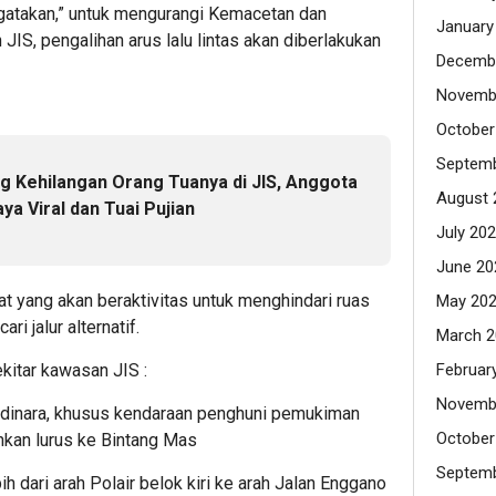
gatakan,” untuk mengurangi Kemacetan dan
January
 JIS, pengalihan arus lalu lintas akan diberlakukan
Decemb
Novemb
October
Septemb
 Kehilangan Orang Tuanya di JIS, Anggota
August 
ya Viral dan Tuai Pujian
July 20
June 20
yang akan beraktivitas untuk menghindari ruas
May 20
ri jalur alternatif.
March 2
ekitar kawasan JIS :
Februar
Novemb
rtadinara, khusus kendaraan penghuni pemukiman
October
hkan lurus ke Bintang Mas
Septemb
bih dari arah Polair belok kiri ke arah Jalan Enggano