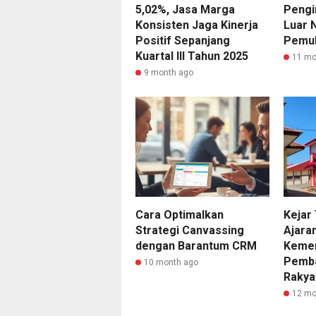
5,02%, Jasa Marga
Pengi
Konsisten Jaga Kinerja
Luar 
Positif Sepanjang
Pemu
Kuartal III Tahun 2025
11 mo
9 month ago
Cara Optimalkan
Kejar
Strategi Canvassing
Ajara
dengan Barantum CRM
Kemen
Pemba
10 month ago
Rakya
12 mo