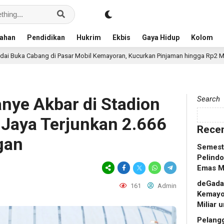
ahan
Pendidikan
Hukrim
Ekbis
Gaya Hidup
Kolom
 Pasar Mobil Kemayoran, Kucurkan Pinjaman hingga Rp2 Miliar untuk Showr
ye Akbar di Stadion
Search
 Jaya Terjunkan 2.666
Recen
gan
Semeste
Pelindo
Emas M
deGadai
161
Admin
Kemayo
Miliar
Pelang