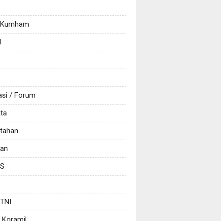
/ Kumham
l
asi / Forum
ata
tahan
kan
CS
 TNI
 Koramil