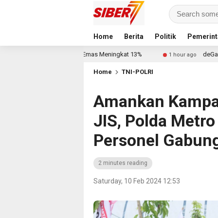
Home
Berita
Politik
Pemerint
anch Tanjung Emas Meningkat 13%
deGadai Buka Cabang di
1 hour ago
Home
TNI-POLRI
Amankan Kampan
JIS, Polda Metro
Personel Gabun
2 minutes reading
Saturday, 10 Feb 2024 12:53