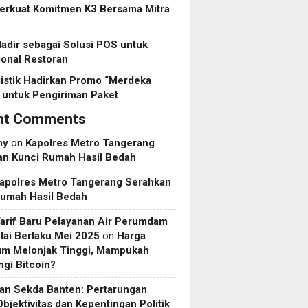
erkuat Komitmen K3 Bersama Mitra
dir sebagai Solusi POS untuk
onal Restoran
istik Hadirkan Promo “Merdeka
 untuk Pengiriman Paket
nt Comments
my
on
Kapolres Metro Tangerang
an Kunci Rumah Hasil Bedah
apolres Metro Tangerang Serahkan
Rumah Hasil Bedah
Tarif Baru Pelayanan Air Perumdam
ai Berlaku Mei 2025
on
Harga
um Melonjak Tinggi, Mampukah
gi Bitcoin?
an Sekda Banten: Pertarungan
Objektivitas dan Kepentingan Politik