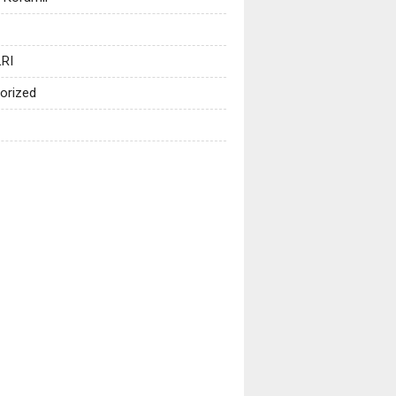
RI
orized