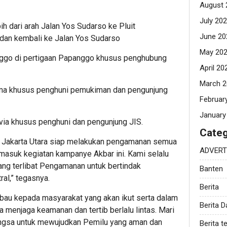
August 
July 20
bih dari arah Jalan Yos Sudarso ke Pluit
June 20
l dan kembali ke Jalan Yos Sudarso
May 20
apanggo di pertigaan Papanggo khusus penghubung
April 20
March 2
Bisma khusus penghuni pemukiman dan pengunjung
Februar
January
tivia khusus penghuni dan pengunjung JIS.
Categ
o Jakarta Utara siap melakukan pengamanan semua
ADVERT
ermasuk kegiatan kampanye Akbar ini. Kami selalu
ang terlibat Pengamanan untuk bertindak
Banten
ral,” tegasnya.
Berita
au kepada masyarakat yang akan ikut serta dalam
Berita 
menjaga keamanan dan tertib berlalu lintas. Mari
angsa untuk mewujudkan Pemilu yang aman dan
Berita te