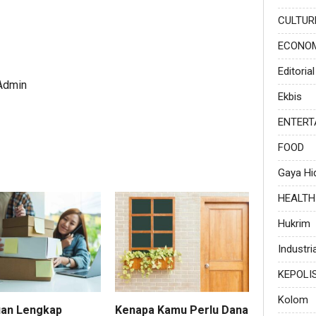
CULTUR
ECONO
Editorial
 Admin
Ekbis
ENTERT
FOOD
Gaya Hi
HEALTH
Hukrim
Industria
KEPOLI
Kolom
an Lengkap
Kenapa Kamu Perlu Dana