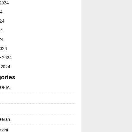
2024
24
24
24
24
024
y 2024
 2024
ories
ORIAL
Daerah
rkini