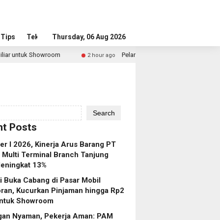
Tips
Tekno
Thursday, 06 Aug 2026
oom
Pelanggan Nyaman, Pekerja Aman: PAM JAYA Perkuat
2 hour ago
Search
t Posts
r I 2026, Kinerja Arus Barang PT
 Multi Terminal Branch Tanjung
eningkat 13%
 Buka Cabang di Pasar Mobil
ran, Kucurkan Pinjaman hingga Rp2
 untuk Showroom
gan Nyaman, Pekerja Aman: PAM