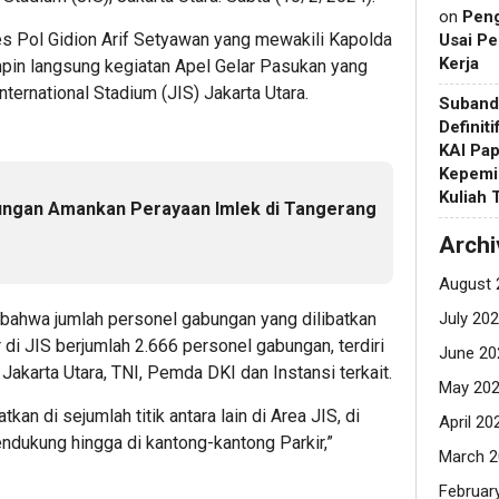
on
Pen
s Pol Gidion Arif Setyawan yang mewakili Kapolda
Usai Pe
Kerja
mpin langsung kegiatan Apel Gelar Pasukan yang
nternational Stadium (JIS) Jakarta Utara.
Suband
Definit
KAI Pap
Kepemi
Kuliah
ungan Amankan Perayaan Imlek di Tangerang
Archi
August 
ahwa jumlah personel gabungan yang dilibatkan
July 20
 JIS berjumlah 2.666 personel gabungan, terdiri
June 20
Jakarta Utara, TNI, Pemda DKI dan Instansi terkait.
May 20
n di sejumlah titik antara lain di Area JIS, di
April 20
endukung hingga di kantong-kantong Parkir,”
March 2
Februar