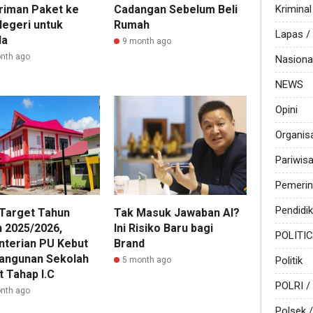
Kriminal
riman Paket ke
Cadangan Sebelum Beli
Negeri untuk
Rumah
Lapas 
la
9 month ago
nth ago
Nasiona
NEWS
Opini
Organis
Pariwis
Pemerin
Pendidi
 Target Tahun
Tak Masuk Jawaban AI?
n 2025/2026,
Ini Risiko Baru bagi
POLITI
terian PU Kebut
Brand
ngunan Sekolah
Politik
5 month ago
t Tahap I.C
POLRI /
nth ago
Polsek /