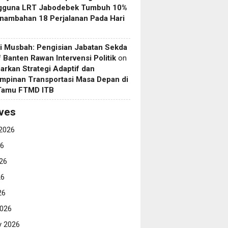
gguna LRT Jabodebek Tumbuh 10%
nambahan 18 Perjalanan Pada Hari
i Musbah: Pengisian Jabatan Sekda
if Banten Rawan Intervensi Politik
on
arkan Strategi Adaptif dan
mpinan Transportasi Masa Depan di
 Tamu FTMD ITB
ves
2026
26
26
26
26
026
y 2026