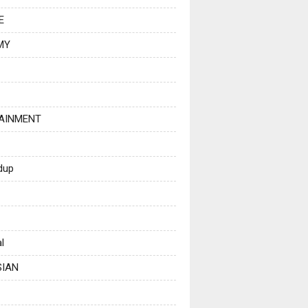
E
MY
AINMENT
dup
l
SIAN