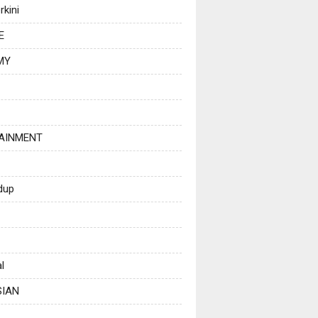
rkini
E
MY
AINMENT
dup
l
SIAN