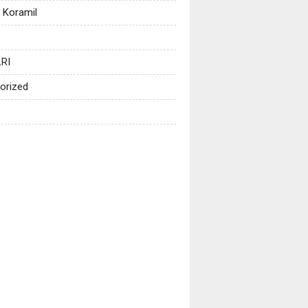
 Koramil
RI
orized