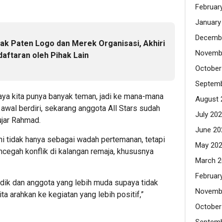
Februar
January
Decemb
Hak Paten Logo dan Merek Organisasi, Akhiri
Novemb
aftaran oleh Pihak Lain
October
Septemb
aya kita punya banyak teman, jadi ke mana-mana
August 
awal berdiri, sekarang anggota All Stars sudah
July 20
ujar Rahmad.
June 20
i tidak hanya sebagai wadah pertemanan, tetapi
May 20
ncegah konflik di kalangan remaja, khususnya
March 2
Februar
dik dan anggota yang lebih muda supaya tidak
Novemb
Kita arahkan ke kegiatan yang lebih positif,”
October