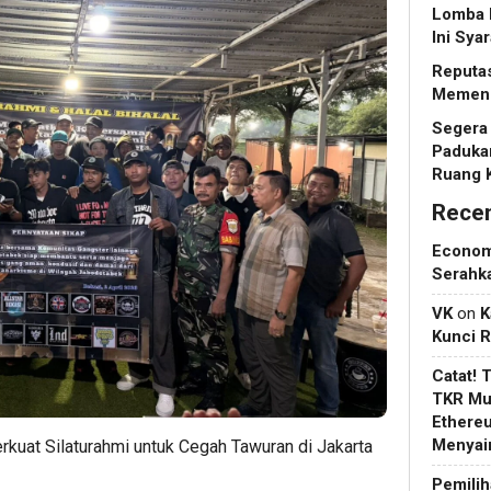
Lomba 
Ini Sya
Reputas
Memeng
Segera 
Padukan
Ruang 
Rece
Econo
Serahk
VK
on
K
Kunci 
Catat! 
TKR Mul
Ethere
Menyain
rkuat Silaturahmi untuk Cegah Tawuran di Jakarta
Pemilih