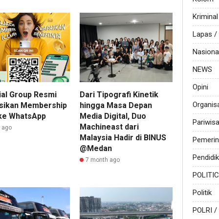
Kriminal
Lapas 
Nasiona
NEWS
Opini
ial Group Resmi
Dari Tipografi Kinetik
Organis
sikan Membership
hingga Masa Depan
 ke WhatsApp
Media Digital, Duo
Pariwis
Machineast dari
r ago
Malaysia Hadir di BINUS
Pemerin
@Medan
Pendidi
7 month ago
POLITI
Politik
POLRI /