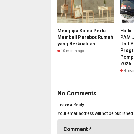
Mengapa Kamu Perlu
Hadir 
Membeli Perabot Rumah
PAM J
yang Berkualitas
Unit 
Progr
10 month ago
Pempr
2026
4 mon
No Comments
Leave a Reply
Your email address will not be published.
Comment
*