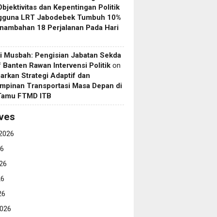
Objektivitas dan Kepentingan Politik
gguna LRT Jabodebek Tumbuh 10%
nambahan 18 Perjalanan Pada Hari
i Musbah: Pengisian Jabatan Sekda
if Banten Rawan Intervensi Politik
on
arkan Strategi Adaptif dan
mpinan Transportasi Masa Depan di
 Tamu FTMD ITB
ves
2026
26
26
26
26
026