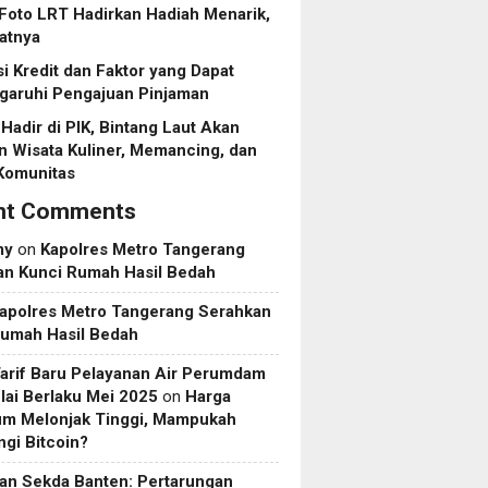
Foto LRT Hadirkan Hadiah Menarik,
ratnya
i Kredit dan Faktor yang Dapat
aruhi Pengajuan Pinjaman
Hadir di PIK, Bintang Laut Akan
 Wisata Kuliner, Memancing, dan
Komunitas
nt Comments
my
on
Kapolres Metro Tangerang
an Kunci Rumah Hasil Bedah
apolres Metro Tangerang Serahkan
Rumah Hasil Bedah
Tarif Baru Pelayanan Air Perumdam
ai Berlaku Mei 2025
on
Harga
um Melonjak Tinggi, Mampukah
gi Bitcoin?
an Sekda Banten: Pertarungan