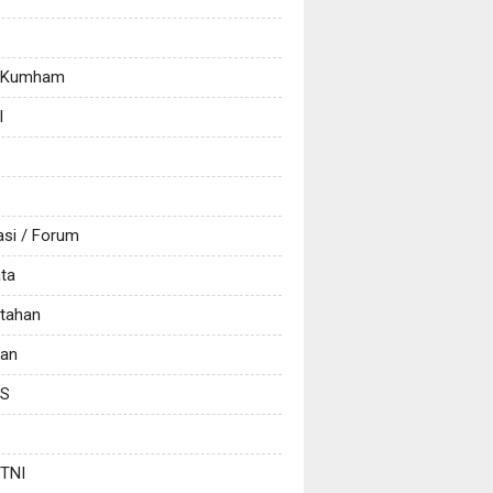
/ Kumham
l
asi / Forum
ata
tahan
kan
CS
 TNI