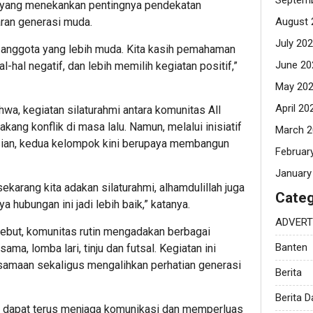
Septemb
, yang menekankan pentingnya pendekatan
ran generasi muda.
August 
July 20
e anggota yang lebih muda. Kita kasih pemahaman
June 20
-hal negatif, dan lebih memilih kegiatan positif,”
May 20
April 20
hwa, kegiatan silaturahmi antara komunitas All
akang konflik di masa lalu. Namun, melalui inisiatif
March 2
sian, kedua kelompok kini berupaya membangun
Februar
January
ekarang kita adakan silaturahmi, alhamdulillah juga
Categ
a hubungan ini jadi lebih baik,” katanya.
ADVERT
sebut, komunitas rutin mengadakan berbagai
Banten
sama, lomba lari, tinju dan futsal. Kegiatan ini
amaan sekaligus mengalihkan perhatian generasi
Berita
Berita 
p dapat terus menjaga komunikasi dan memperluas