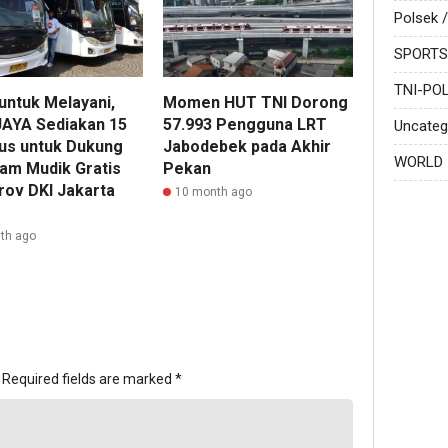
Polsek /
SPORTS
TNI-POL
untuk Melayani,
Momen HUT TNI Dorong
AYA Sediakan 15
57.993 Pengguna LRT
Uncateg
Bus untuk Dukung
Jabodebek pada Akhir
WORLD
am Mudik Gratis
Pekan
ov DKI Jakarta
10 month ago
th ago
Required fields are marked
*