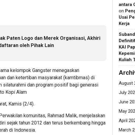
antara 
on
Pen
Usai Pe
Kerja
Suband
Hak Paten Logo dan Merek Organisasi, Akhiri
Definit
aftaran oleh Pihak Lain
KAI Pap
Kepemi
Kuliah
rsama kelompok Gangster menegaskan
Archi
n dan ketertiban masyarakat (kamtibmas) di
August 
n silaturahmi dan program positif bagi generasi
to Kopi Alam
July 20
June 20
rat, Kamis (2/4).
May 20
 Perwakilan komunitas, Rahmad Malik, menjelaskan
April 20
rdiri sejak tahun 2012 dan terus berkembang hingga
erah di Indonesia.
March 2