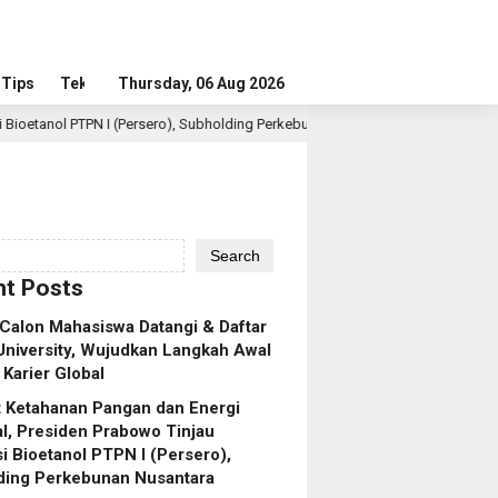
Tips
Tekno
Thursday, 06 Aug 2026
Persero), Subholding Perkebunan Nusantara
Lomba Foto LR
1 hour ago
Search
t Posts
Calon Mahasiswa Datangi & Daftar
niversity, Wujudkan Langkah Awal
Karier Global
 Ketahanan Pangan dan Energi
l, Presiden Prabowo Tinjau
asi Bioetanol PTPN I (Persero),
ding Perkebunan Nusantara