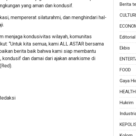
Berita te
ingkungan yang aman dan kondusif.
CULTUR
kasi, mempererat silaturahmi, dan menghindari hal-
ji.
ECONO
m menjaga kondusivitas wilayah, komunitas
Editorial
kut: “Untuk kita semua, kami ALL ASTAR bersama
Ekbis
aikan berita baik bahwa kami siap membantu
kondusif dan damai dari ajakan anarkisme di
ENTERT
(Red).
FOOD
Gaya Hi
HEALTH
Redaksi
Hukrim
Industria
KEPOLI
Kolom