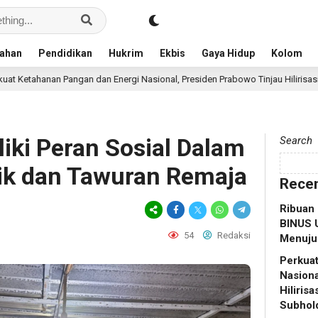
ahan
Pendidikan
Hukrim
Ekbis
Gaya Hidup
Kolom
 dan Energi Nasional, Presiden Prabowo Tinjau Hilirisasi Bioetanol PTPN I (
iki Peran Sosial Dalam
Search
ik dan Tawuran Remaja
Recen
Ribuan 
BINUS U
54
Redaksi
Menuju 
Perkuat
Nasiona
Hiliris
Subhol