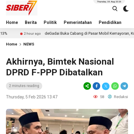
Thursday, 06 Aug 2026
Home
Berita
Politik
Pemerintahan
Pendidikan
Hu
deGadai Buka Cabang di Pasar Mobil Kemayoran, Kucurkan Pinj
2 hour ago
Home
NEWS
Akhirnya, Bimtek Nasional
DPRD F-PPP Dibatalkan
2 minutes reading
Thursday, 5 Feb 2026 13:47
58
Redaksi