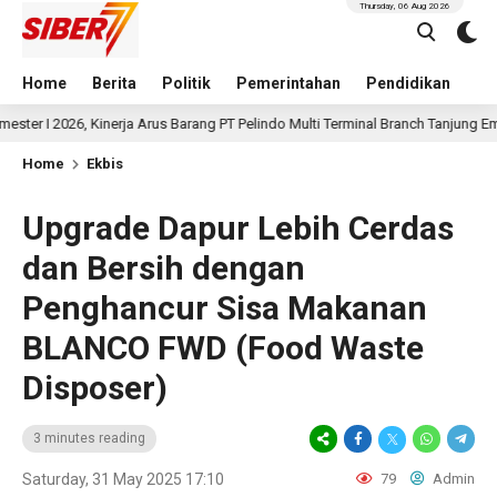
Thursday, 06 Aug 2026
Home
Berita
Politik
Pemerintahan
Pendidikan
Hu
6, Kinerja Arus Barang PT Pelindo Multi Terminal Branch Tanjung Emas Mening
Home
Ekbis
Upgrade Dapur Lebih Cerdas
dan Bersih dengan
Penghancur Sisa Makanan
BLANCO FWD (Food Waste
Disposer)
3 minutes reading
Saturday, 31 May 2025 17:10
79
Admin