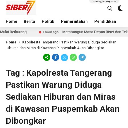
Thursday, 06 Aug 2026
Home
Berita
Politik
Pemerintahan
Pendidikan
Hu
lai Berkurang
Membangun Masa Depan Riset dan Teknol
1 hour ago
Home
Kapolresta Tangerang Pastikan Warung Diduga Sediakan
Hiburan dan Miras di Kawasan Puspemkab Akan Dibongkar
Tag : Kapolresta Tangerang
Pastikan Warung Diduga
Sediakan Hiburan dan Miras
di Kawasan Puspemkab Akan
Dibongkar