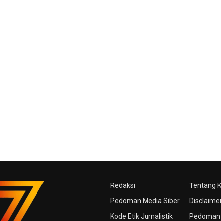
Redaksi
Tentang 
Pedoman Media Siber
Disclaime
Kode Etik Jurnalistik
Pedoman 