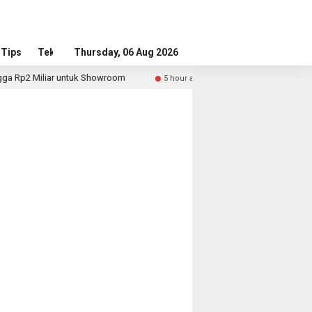
Tips
Tekno
Thursday, 06 Aug 2026
Rp2 Miliar untuk Showroom
Pelanggan Nyaman, Pekerja 
5 hour ago