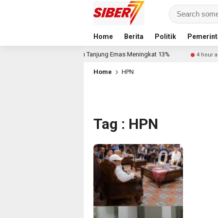
Home
Berita
Politik
Pemerint
elindo Multi Terminal Branch Tanjung Emas Meningkat 13%
4 hour ago
Home
HPN
Tag : HPN