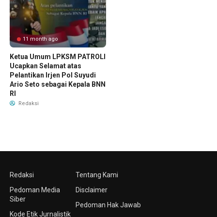
11 month ago
Ketua Umum LPKSM PATROLI
Ucapkan Selamat atas
Pelantikan Irjen Pol Suyudi
Ario Seto sebagai Kepala BNN
RI
Redaksi
Redaksi
Tentang Kami
Pedoman Media
Disclaimer
Siber
Pedoman Hak Jawab
Kode Etik Jurnalistik