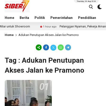
Thursday, 06 Aug 2026
Home
Berita
Politik
Pemerintahan
Pendidikan
Hu
iar untuk Showroom
Pelanggan Nyaman, Pekerja Aman: P
1 hour ago
Home
Adukan Penutupan Akses Jalan ke Pramono
Tag : Adukan Penutupan
Akses Jalan ke Pramono