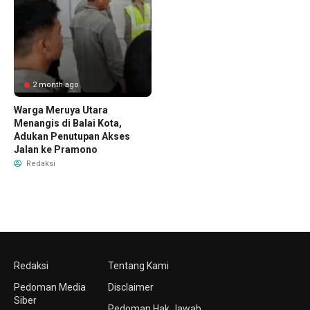
2 month ago
Warga Meruya Utara
Menangis di Balai Kota,
Adukan Penutupan Akses
Jalan ke Pramono
Redaksi
Redaksi
Tentang Kami
Pedoman Media
Disclaimer
Siber
Pedoman Hak Jawab