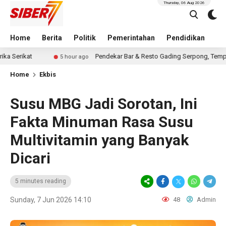
Thursday, 06 Aug 2026
Home
Berita
Politik
Pemerintahan
Pendidikan
Hu
Pendekar Bar & Resto Gading Serpong, Tempat Kongkow Asyik
5 hour ago
Home
Ekbis
Susu MBG Jadi Sorotan, Ini
Fakta Minuman Rasa Susu
Multivitamin yang Banyak
Dicari
5 minutes reading
Sunday, 7 Jun 2026 14:10
48
Admin