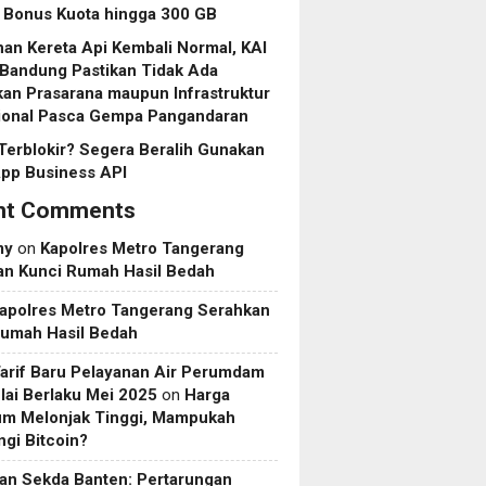
 Bonus Kuota hingga 300 GB
nan Kereta Api Kembali Normal, KAI
 Bandung Pastikan Tidak Ada
an Prasarana maupun Infrastruktur
ional Pasca Gempa Pangandaran
Terblokir? Segera Beralih Gunakan
pp Business API
nt Comments
my
on
Kapolres Metro Tangerang
an Kunci Rumah Hasil Bedah
apolres Metro Tangerang Serahkan
Rumah Hasil Bedah
Tarif Baru Pelayanan Air Perumdam
ai Berlaku Mei 2025
on
Harga
um Melonjak Tinggi, Mampukah
gi Bitcoin?
an Sekda Banten: Pertarungan