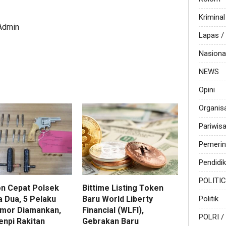
Kriminal
 Admin
Lapas 
Nasiona
NEWS
Opini
Organis
Pariwis
Pemerin
Pendidi
POLITI
n Cepat Polsek
Bittime Listing Token
Politik
a Dua, 5 Pelaku
Baru World Liberty
mor Diamankan,
Financial (WLFI),
POLRI /
enpi Rakitan
Gebrakan Baru