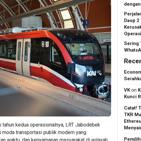
dengan
Perjala
Daop 2
Kerusak
Operas
Sering 
WhatsA
Rece
Econo
Serahk
VK
on
K
Kunci 
Catat! 
TKR Mul
Ethere
i tahun kedua operasionalnya, LRT Jabodebek
Menyain
 moda transportasi publik modern yang
Pemilih
an waktu, dan kenyamanan masyarakat di wilayah