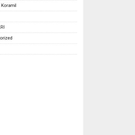
 Koramil
RI
orized