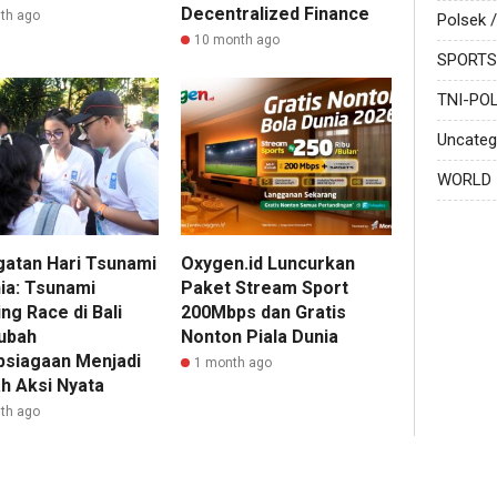
Decentralized Finance
th ago
Polsek /
10 month ago
SPORTS
TNI-POL
Uncateg
WORLD
gatan Hari Tsunami
Oxygen.id Luncurkan
ia: Tsunami
Paket Stream Sport
ng Race di Bali
200Mbps dan Gratis
ubah
Nonton Piala Dunia
psiagaan Menjadi
1 month ago
h Aksi Nyata
th ago