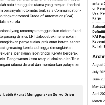
antara 
Salah satu keunggulan utama yang menjadi fondasi
on
Pen
m persinyalan otomatis berbasis Communication-
Usai Pe
n tingkat otomasi Grade of Automation (GoA)
Kerja
dalam kereta.
Suband
nsional yang umumnya menggunakan sistem fixed
Definit
 terpasang di jalur, LRT Jabodebek menerapkan
KAI Pap
Kepemi
ungkinkan penyesuaian jarak antar kereta secara
Kuliah
masing-masing kereta sehingga dimungkinkan
kuensi perjalanan lebih tinggi. Kereta bergerak
Archi
is. Pengawasan ketat tetap dilakukan oleh Train
angani situasi darurat dan memberikan pelayanan
August 
July 20
June 20
May 20
April 20
si Lebih Akurat Menggunakan Servo Drive
March 2