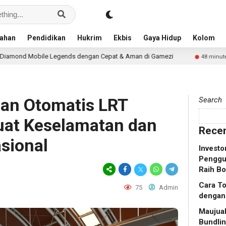
ahan
Pendidikan
Hukrim
Ekbis
Gaya Hidup
Kolom
gends dengan Cepat & Aman di Gamezi
Maujual Gand
48 minute ago
lan Otomatis LRT
Search
uat Keselamatan dan
Recen
sional
Investo
Penggu
Raih Bo
Cara T
75
Admin
dengan
Maujua
Bundlin