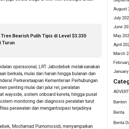
Septemb
August 
July 20
June 20
ren Bearish Pulih Tipis di Level $3.330
May 20
i Turun
April 20
March 2
Februar
ndalan operasional, LRT Jabodebek melaksanakan
January
n berkala, mulai dari harian hingga bulanan dan
enderal Perkeretaapian Kementerian Perhubungan.
Categ
penting mulai dari jalur rel, peralatan
ADVERT
kat wayside, sistem onboard kereta, hingga pusat
sistem monitoring dan diagnosis peralatan turut
Banten
fitas perawatan dan mengantisipasi terjadinya
Berita
Berita 
odebek, Mochamad Purnomosidi, menyampaikan