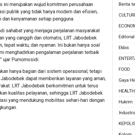
is ini merupakan wujud komitmen perusahaan
Berita te
i publik yang tidak hanya modern dan efisien,
CULTUR
n dan kenyamanan setiap pengguna.
ECONO
adi sahabat yang menjaga perjalanan masyarakat
Editorial
lan yang canggih dan otomatis, LRT Jabodebek
 tepat waktu, dan nyaman. Ini bukan hanya soal
Ekbis
ami menghadirkan pengalaman perjalanan terbaik
ENTERT
” ujar Purnomosidi.
FOOD
ukan hanya bagian dari sistem operasional, tetapi
 Jabodebek dapat memberikan layanan yang aman,
Gaya Hi
rakat. LRT Jabodebek berkomitmen untuk terus
HEALTH
kan kualitas pelayanan, sehingga LRT Jabodebek
rtasi yang mendukung mobilitas sehari-hari dengan
Hukrim
ngkungan.
Industria
KEPOLI
Kolom