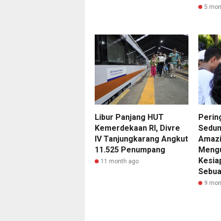
5 mon
Libur Panjang HUT
Perin
Kemerdekaan RI, Divre
Sedun
IV Tanjungkarang Angkut
Amazi
11.525 Penumpang
Meng
Kesia
11 month ago
Sebua
9 mon