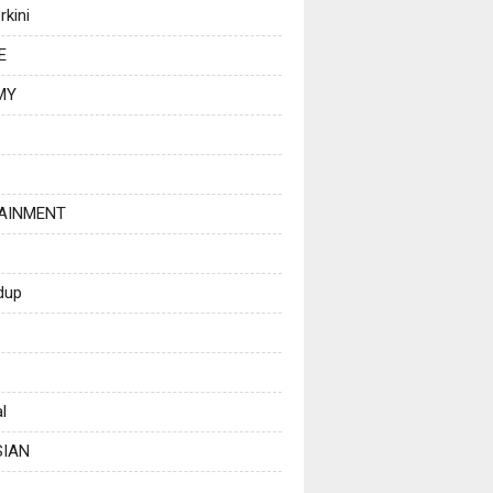
rkini
E
MY
AINMENT
dup
l
SIAN