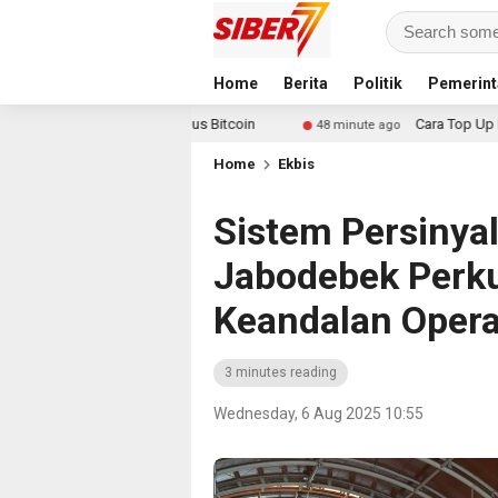
Home
Berita
Politik
Pemerint
 Raih Bonus Bitcoin
Cara Top Up Diamond Mobile Le
48 minute ago
Home
Ekbis
Sistem Persinya
Jabodebek Perk
Keandalan Opera
3 minutes reading
Wednesday, 6 Aug 2025 10:55