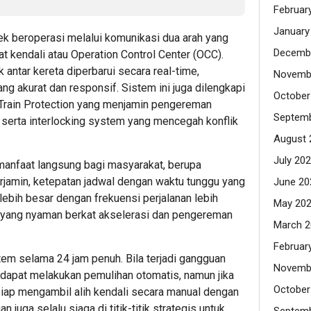
Februar
January
k beroperasi melalui komunikasi dua arah yang
Decemb
t kendali atau Operation Control Center (OCC).
k antar kereta diperbarui secara real-time,
Novemb
g akurat dan responsif. Sistem ini juga dilengkapi
October
 Train Protection yang menjamin pengereman
Septemb
 serta interlocking system yang mencegah konflik
August 
July 20
anfaat langsung bagi masyarakat, berupa
erjamin, ketepatan jadwal dengan waktu tunggu yang
June 20
 lebih besar dengan frekuensi perjalanan lebih
May 20
a yang nyaman berkat akselerasi dan pengereman
March 2
Februar
em selama 24 jam penuh. Bila terjadi gangguan
Novemb
 dapat melakukan pemulihan otomatis, namun jika
October
siap mengambil alih kendali secara manual dengan
 juga selalu siaga di titik-titik strategis untuk