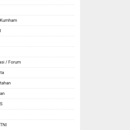
/ Kumham
l
asi / Forum
ata
tahan
kan
CS
 TNI