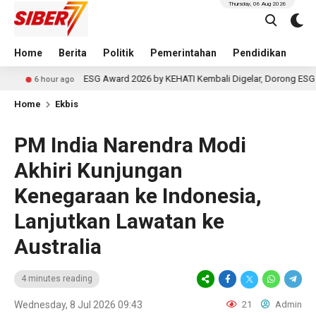
Thursday, 06 Aug 2026
Home
Berita
Politik
Pemerintahan
Pendidikan
Hu
ESG Award 2026 by KEHATI Kembali Digelar, Dorong ESG Menjadi Standa
 ago
Home
Ekbis
PM India Narendra Modi
Akhiri Kunjungan
Kenegaraan ke Indonesia,
Lanjutkan Lawatan ke
Australia
4 minutes reading
Wednesday, 8 Jul 2026 09:43
21
Admin