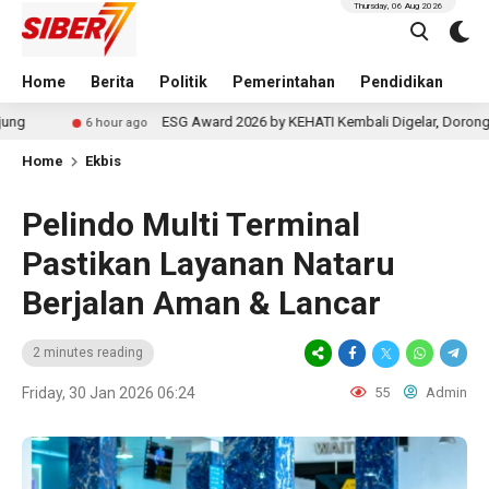
Thursday, 06 Aug 2026
Home
Berita
Politik
Pemerintahan
Pendidikan
Hu
ESG Award 2026 by KEHATI Kembali Digelar, Dorong ESG Menjadi 
6 hour ago
Home
Ekbis
Pelindo Multi Terminal
Pastikan Layanan Nataru
Berjalan Aman & Lancar
2 minutes reading
Friday, 30 Jan 2026 06:24
55
Admin