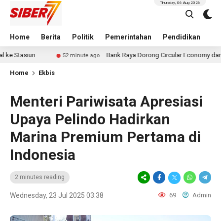
Thursday, 06 Aug 2026
Home
Berita
Politik
Pemerintahan
Pendidikan
Hu
n
Bank Raya Dorong Circular Economy dan Transaksi Di
52 minute ago
Home
Ekbis
Menteri Pariwisata Apresiasi
Upaya Pelindo Hadirkan
Marina Premium Pertama di
Indonesia
2 minutes reading
Wednesday, 23 Jul 2025 03:38
69
Admin