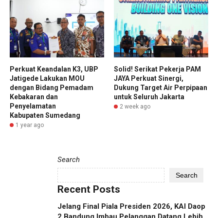
Perkuat Keandalan K3, UBP
Solid! Serikat Pekerja PAM
Jatigede Lakukan MOU
JAYA Perkuat Sinergi,
dengan Bidang Pemadam
Dukung Target Air Perpipaan
Kebakaran dan
untuk Seluruh Jakarta
Penyelamatan
2 week ago
Kabupaten Sumedang
1 year ago
Search
Search
Recent Posts
Jelang Final Piala Presiden 2026, KAI Daop
2 Bandung Imbau Pelanggan Datang Lebih