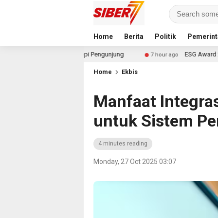
Home
Berita
Politik
Pemerint
 Pernah Sepi Pengunjung
ESG Award 2026 by KEHATI Kemb
7 hour ago
Home
Ekbis
Manfaat Integras
untuk Sistem P
4 minutes reading
Monday, 27 Oct 2025 03:07