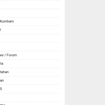
/ Kumham
l
asi / Forum
ata
tahan
kan
CS