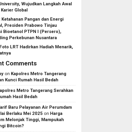
niversity, Wujudkan Langkah Awal
Karier Global
 Ketahanan Pangan dan Energi
l, Presiden Prabowo Tinjau
asi Bioetanol PTPN I (Persero),
ding Perkebunan Nusantara
Foto LRT Hadirkan Hadiah Menarik,
ratnya
nt Comments
my
on
Kapolres Metro Tangerang
an Kunci Rumah Hasil Bedah
apolres Metro Tangerang Serahkan
Rumah Hasil Bedah
Tarif Baru Pelayanan Air Perumdam
ai Berlaku Mei 2025
on
Harga
um Melonjak Tinggi, Mampukah
gi Bitcoin?