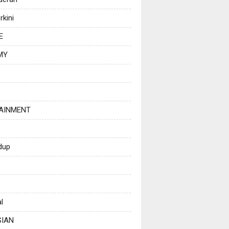
rkini
E
MY
AINMENT
dup
l
SIAN