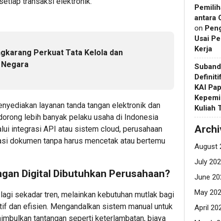
etiap transaksi elektronik.
Pemilih
antara 
on
Pen
Usai Pe
Kerja
ngkarang Perkuat Tata Kelola dan
 Negara
Suband
Definit
KAI Pap
Kepemi
nyediakan layanan tanda tangan elektronik dan
Kuliah
rong lebih banyak pelaku usaha di Indonesia
Archi
lui integrasi API atau sistem cloud, perusahaan
asi dokumen tanpa harus mencetak atau bertemu
August 
July 20
ngan Digital Dibutuhkan Perusahaan?
June 20
May 20
n lagi sekadar tren, melainkan kebutuhan mutlak bagi
tif dan efisien. Mengandalkan sistem manual untuk
April 20
bulkan tantangan seperti keterlambatan, biaya