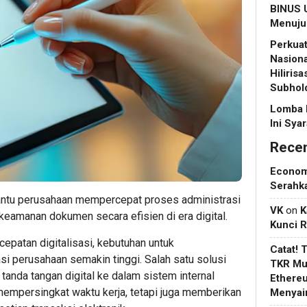
BINUS U
Menuju 
Perkuat
Nasiona
Hiliris
Subhol
Lomba 
Ini Sya
Rece
Econo
Serahk
bantu perusahaan mempercepat proses administrasi
VK
on
K
keamanan dokumen secara efisien di era digital.
Kunci 
epatan digitalisasi, kebutuhan untuk
Catat! 
i perusahaan semakin tinggi. Salah satu solusi
TKR Mul
i tanda tangan digital ke dalam sistem internal
Ethere
 mempersingkat waktu kerja, tetapi juga memberikan
Menyain