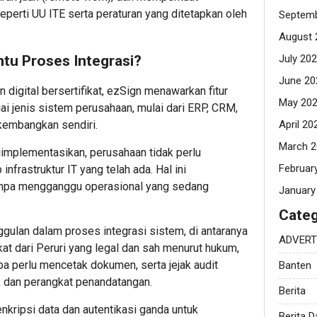
seperti UU ITE serta peraturan yang ditetapkan oleh
Septemb
August 
July 20
u Proses Integrasi?
June 20
 digital bersertifikat, ezSign menawarkan fitur
May 20
gai jenis sistem perusahaan, mulai dari ERP, CRM,
April 20
ikembangkan sendiri.
March 2
mplementasikan, perusahaan tidak perlu
Februar
nfrastruktur IT yang telah ada. Hal ini
anpa mengganggu operasional yang sedang
January
Categ
ulan dalam proses integrasi sistem, di antaranya
ADVERT
ikat dari Peruri yang legal dan sah menurut hukum,
pa perlu mencetak dokumen, serta jejak audit
Banten
, dan perangkat penandatangan.
Berita
enkripsi data dan autentikasi ganda untuk
Berita 