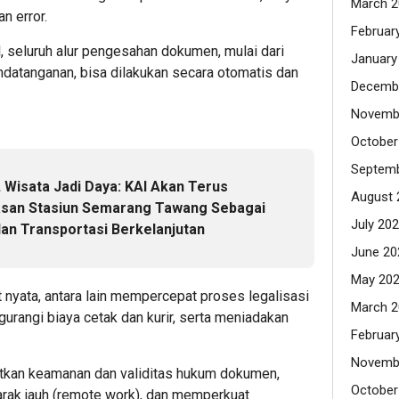
March 2
n error.
Februar
l, seluruh alur pengesahan dokumen, mulai dari
January
datanganan, bisa dilakukan secara otomatis dan
Decemb
Novemb
October
Septemb
i, Wisata Jadi Daya: KAI Akan Terus
August 
an Stasiun Semarang Tawang Sebagai
July 20
dan Transportasi Berkelanjutan
June 20
May 20
 nyata, antara lain mempercepat proses legalisasi
March 2
urangi biaya cetak dan kurir, serta meniadakan
Februar
Novemb
gkatkan keamanan dan validitas hukum dokumen,
October
arak jauh (remote work), dan memperkuat