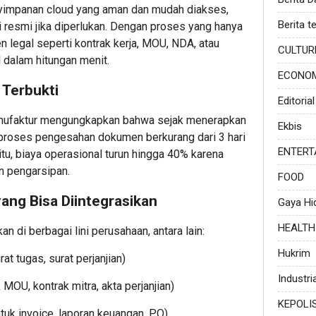
yimpanan cloud yang aman dan mudah diakses,
Berita te
 resmi jika diperlukan. Dengan proses yang hanya
legal seperti kontrak kerja, MOU, NDA, atau
CULTUR
l dalam hitungan menit.
ECONO
 Terbukti
Editorial
manufaktur mengungkapkan bahwa sejak menerapkan
Ekbis
u proses pengesahan dokumen berkurang dari 3 hari
ENTERT
itu, biaya operasional turun hingga 40% karena
an pengarsipan.
FOOD
ang Bisa Diintegrasikan
Gaya Hi
HEALTH
 di berbagai lini perusahaan, antara lain:
Hukrim
at tugas, surat perjanjian)
Industria
 MOU, kontrak mitra, akta perjanjian)
KEPOLI
tuk invoice, laporan keuangan, PO)