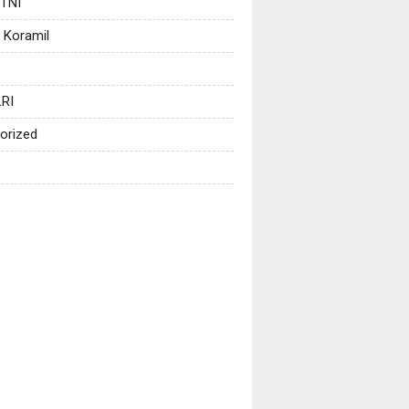
 TNI
 Koramil
RI
orized