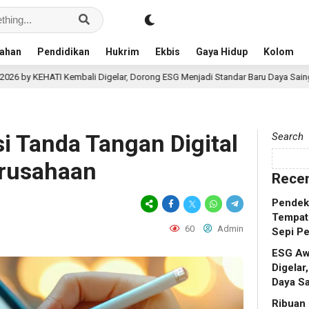
ahan
Pendidikan
Hukrim
Ekbis
Gaya Hidup
Kolom
ali Digelar, Dorong ESG Menjadi Standar Baru Daya Saing Bisnis Indonesia
i Tanda Tangan Digital
Search
erusahaan
Recen
Pendek
Tempat
60
Admin
Sepi P
ESG Aw
Digelar
Daya Sa
Ribuan 