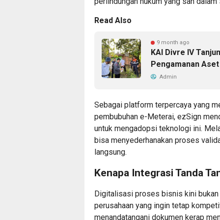
perlindungan hukum yang sah dalam s
Read Also
9 month ago
KAI Divre IV Tanju
Pengamanan Aset
Admin
Sebagai platform terpercaya yang me
pembubuhan e-Meterai, ezSign mendo
untuk mengadopsi teknologi ini. Mela
bisa menyederhanakan proses valid
langsung.
Kenapa Integrasi Tanda Ta
Digitalisasi proses bisnis kini buka
perusahaan yang ingin tetap kompeti
menandatangani dokumen kerap menim