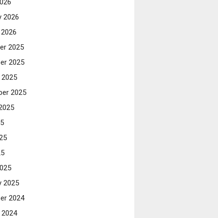
026
y 2026
 2026
er 2025
er 2025
 2025
er 2025
2025
25
25
25
025
y 2025
er 2024
 2024