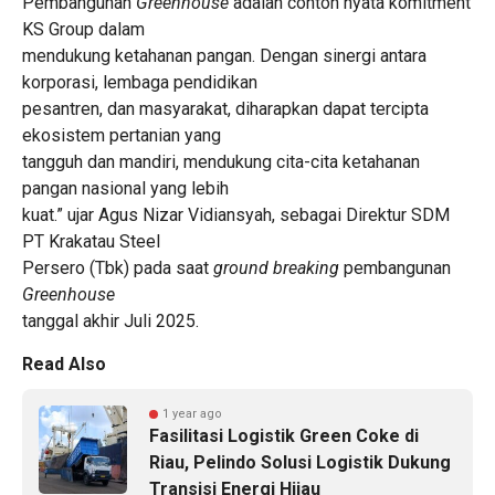
Pembangunan
Greenhouse
adalah contoh nyata komitment
KS Group dalam
mendukung ketahanan pangan. Dengan sinergi antara
korporasi, lembaga pendidikan
pesantren, dan masyarakat, diharapkan dapat tercipta
ekosistem pertanian yang
tangguh dan mandiri, mendukung cita-cita ketahanan
pangan nasional yang lebih
kuat.” ujar Agus Nizar Vidiansyah, sebagai Direktur SDM
PT Krakatau Steel
Persero (Tbk) pada saat
ground breaking
pembangunan
Greenhouse
tanggal akhir Juli 2025.
Read Also
1 year ago
Fasilitasi Logistik Green Coke di
Riau, Pelindo Solusi Logistik Dukung
Transisi Energi Hijau