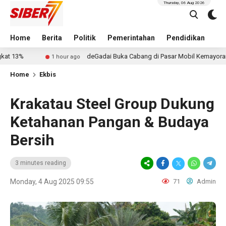
Thursday, 06 Aug 2026
Home
Berita
Politik
Pemerintahan
Pendidikan
Hu
deGadai Buka Cabang di Pasar Mobil Kemayoran, Kucurkan P
1 hour ago
Home
Ekbis
Krakatau Steel Group Dukung
Ketahanan Pangan & Budaya
Bersih
3 minutes reading
Monday, 4 Aug 2025 09:55
71
Admin