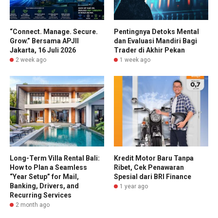
“Connect. Manage. Secure.
Pentingnya Detoks Mental
Grow.” Bersama APJII
dan Evaluasi Mandiri Bagi
Jakarta, 16 Juli 2026
Trader di Akhir Pekan
2 week ago
1 week ago
Long-Term Villa Rental Bali:
Kredit Motor Baru Tanpa
How to Plan a Seamless
Ribet, Cek Penawaran
“Year Setup” for Mail,
Spesial dari BRI Finance
Banking, Drivers, and
1 year ago
Recurring Services
2 month ago