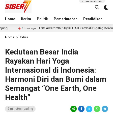
Thursday, 06 Aug 2026
Home
Berita
Politik
Pemerintahan
Pendidikan
Hu
ESG Award 2026 by KEHATI Kembali Digelar, Dorong ESG Menja
5 hour ago
Home
Ekbis
Kedutaan Besar India
Rayakan Hari Yoga
Internasional di Indonesia:
Harmoni Diri dan Bumi dalam
Semangat “One Earth, One
Health”
2 minutes reading