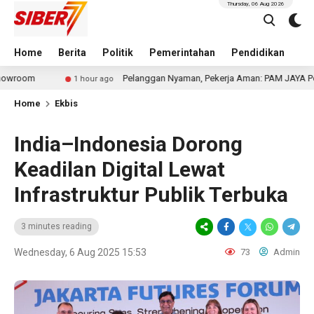
Thursday, 06 Aug 2026
Home
Berita
Politik
Pemerintahan
Pendidikan
Hu
Pelanggan Nyaman, Pekerja Aman: PAM JAYA Perkuat Komi
1 hour ago
Home
Ekbis
India–Indonesia Dorong
Keadilan Digital Lewat
Infrastruktur Publik Terbuka
3 minutes reading
Wednesday, 6 Aug 2025 15:53
73
Admin