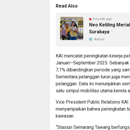
Read Also
9 month ago
Neo Keliling Meria
Surabaya
Admin
KAI mencatat peningkatan kinerja p
Januari–September 2025. Sebanyak 1.
7,1% dibandingkan periode yang sam
Sementara pelanggan turun juga meni
pelanggan. Data ini menunjukkan se
satu simpul mobilitas utama kereta 
Vice President Public Relations KA
menyampaikan bahwa peningkatan ter
kawasan.
“Stasiun Semarang Tawang berfungsi 