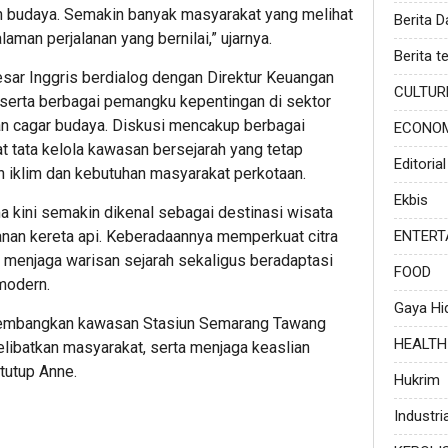
an budaya. Semakin banyak masyarakat yang melihat
Berita 
laman perjalanan yang bernilai,” ujarnya.
Berita te
sar Inggris berdialog dengan Direktur Keuangan
CULTUR
erta berbagai pemangku kepentingan di sektor
rian cagar budaya. Diskusi mencakup berbagai
ECONO
t tata kelola kawasan bersejarah yang tetap
Editorial
n iklim dan kebutuhan masyarakat perkotaan.
Ekbis
kini semakin dikenal sebagai destinasi wisata
ENTERT
yanan kereta api. Keberadaannya memperkuat citra
menjaga warisan sejarah sekaligus beradaptasi
FOOD
modern.
Gaya Hi
gembangkan kawasan Stasiun Semarang Tawang
HEALTH
libatkan masyarakat, serta menjaga keaslian
 tutup Anne.
Hukrim
Industria