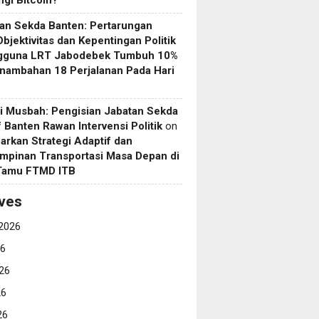
gi Bitcoin?
an Sekda Banten: Pertarungan
Objektivitas dan Kepentingan Politik
gguna LRT Jabodebek Tumbuh 10%
nambahan 18 Perjalanan Pada Hari
i Musbah: Pengisian Jabatan Sekda
if Banten Rawan Intervensi Politik
on
arkan Strategi Adaptif dan
mpinan Transportasi Masa Depan di
 Tamu FTMD ITB
ves
2026
26
26
26
26