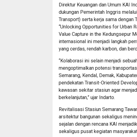
Direktur Keuangan dan Umum KAI In
dukungan Pemerintah Inggris melalu
Transport) serta kerja sama dengan
“Unlocking Opportunities for Urban 
Value Capture in the Kedungsepur Me
internasional ini menjadi langkah pe
yang cerdas, rendah karbon, dan ber
“Kolaborasi ini selain menjadi sebuah
mengoptimalkan potensi transportas
Semarang, Kendal, Demak, Kabupaten
pendekatan Transit-Oriented Devel
kawasan sekitar stasiun agar menjad
berkelanjutan,” ujar Indarto.
Revitalisasi Stasiun Semarang Tawa
arsitektur bangunan sekaligus meni
sejalan dengan rencana KAI menjadik
sekaligus pusat kegiatan masyarakat