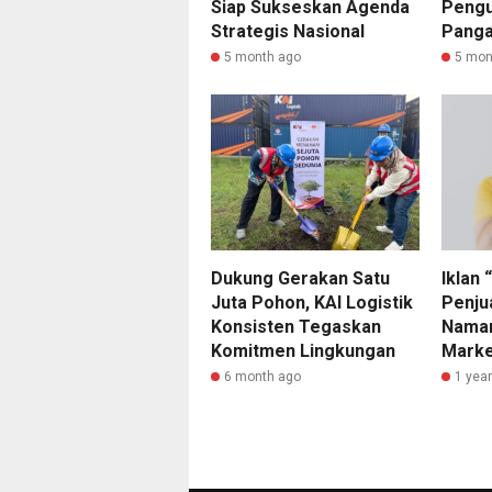
Siap Sukseskan Agenda
Pengu
Strategis Nasional
Panga
5 month ago
5 mon
Dukung Gerakan Satu
Iklan 
Juta Pohon, KAI Logistik
Penjua
Konsisten Tegaskan
Naman
Komitmen Lingkungan
Marke
6 month ago
1 yea