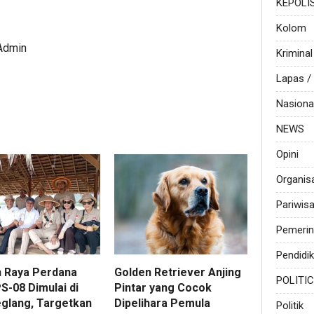
KEPOLI
Kolom
 Admin
Kriminal
Lapas 
Nasiona
NEWS
Opini
Organis
Pariwis
Pemerin
Pendidi
 Raya Perdana
Golden Retriever Anjing
POLITI
S-08 Dimulai di
Pintar yang Cocok
glang, Targetkan
Dipelihara Pemula
Politik