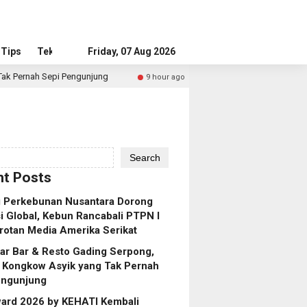
Tips
Tekno
Friday, 07 Aug 2026
ngunjung
ESG Award 2026 by KEHATI Kembali Digelar, Do
9 hour ago
Search
t Posts
g Perkebunan Nusantara Dorong
 Global, Kebun Rancabali PTPN I
rotan Media Amerika Serikat
ar Bar & Resto Gading Serpong,
 Kongkow Asyik yang Tak Pernah
engunjung
ard 2026 by KEHATI Kembali