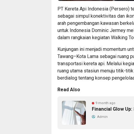
PT Kereta Api Indonesia (Persero) 
sebagai simpul konektivitas dan iko
arah pengembangan kawasan berkelan
untuk Indonesia Dominic Jermey me
dalam rangkaian kegiatan Walking T
Kunjungan ini menjadi momentum un
Tawang–Kota Lama sebagai ruang pu
transportasi kereta api. Melalui kegi
ruang utama stasiun menuju titik-titi
berdialog tentang konsep pengelolaa
Read Also
9 month ago
Financial Glow Up:
Admin