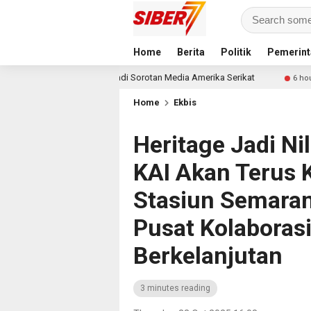
Home
Berita
Politik
Pemerint
 PTPN I Jadi Sorotan Media Amerika Serikat
Pendekar B
6 hour ago
Home
Ekbis
Heritage Jadi Nil
KAI Akan Terus
Stasiun Semara
Pusat Kolaborasi
Berkelanjutan
3 minutes reading