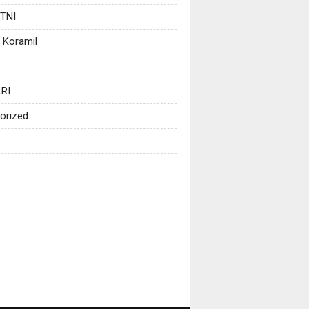
 TNI
 Koramil
RI
orized