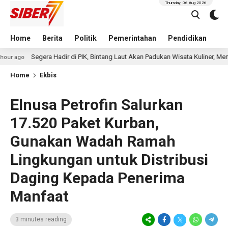
Thursday, 06 Aug 2026
Home
Berita
Politik
Pemerintahan
Pendidikan
Hu
gera Hadir di PIK, Bintang Laut Akan Padukan Wisata Kuliner, Memancing, da
Home
Ekbis
Elnusa Petrofin Salurkan
17.520 Paket Kurban,
Gunakan Wadah Ramah
Lingkungan untuk Distribusi
Daging Kepada Penerima
Manfaat
3 minutes reading