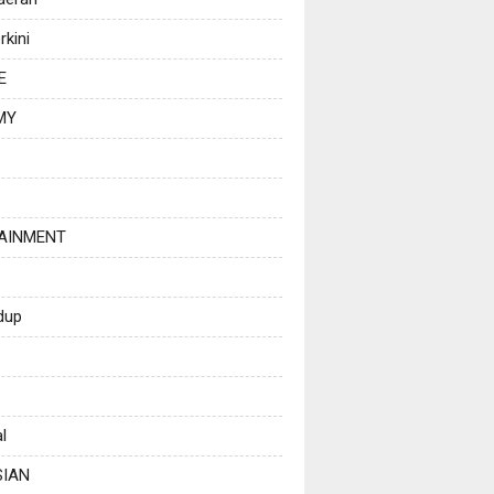
rkini
E
MY
AINMENT
dup
l
SIAN