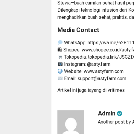
Stevia—buah camilan sehat hasil per
Dilengkapi teknologi infusion dari
menghadirkan buah sehat, praktis, da
Media Contact
WhatsApp:
https://wa.me/6281
🛍 Shopee:
www.shopee.co.id/asty.
Tokopedia:
tokopedia.link/JSGZI
Instagram:
@asty.farm
Website:
www.astyfarm.com
Email:
support@astyfarm.com
Artikel ini juga tayang di
vritimes
Admin
Another post by