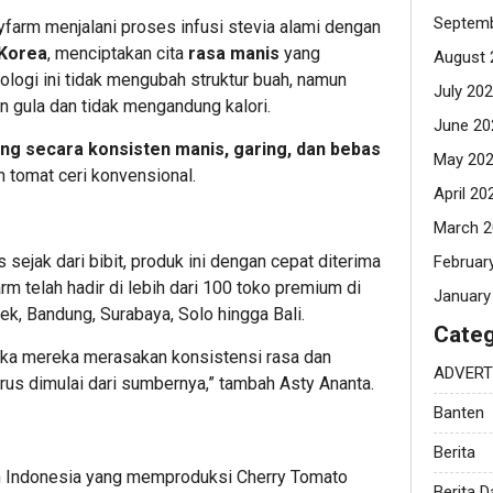
Septemb
tyfarm menjalani proses infusi stevia alami dengan
 Korea
, menciptakan cita
rasa manis
yang
August 
logi ini tidak mengubah struktur buah, namun
July 20
 gula dan tidak mengandung kalori.
June 20
ng secara konsisten manis, garing, dan bebas
May 20
 tomat ceri konvensional.
April 20
March 2
sejak dari bibit, produk ini dengan cepat diterima
Februar
rm telah hadir di lebih dari 100 toko premium di
January
k, Bandung, Surabaya, Solo hingga Bali.
Categ
ka mereka merasakan konsistensi rasa dan
ADVERT
 Harus dimulai dari sumbernya,” tambah Asty Ananta.
Banten
Berita
h Indonesia yang memproduksi Cherry Tomato
Berita 