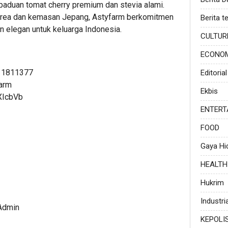
paduan tomat cherry premium dan stevia alami.
 Korea dan kemasan Jepang, Astyfarm berkomitmen
Berita te
n elegan untuk keluarga Indonesia.
CULTUR
ECONO
111811377
Editorial
farm
Ekbis
XIcbVb
ENTERT
FOOD
Gaya Hi
HEALTH
Hukrim
Industria
 Admin
KEPOLI