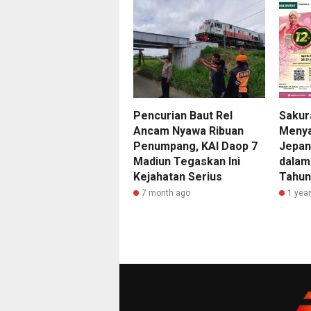
Pencurian Baut Rel
Sakur
Ancam Nyawa Ribuan
Menya
Penumpang, KAI Daop 7
Jepan
Madiun Tegaskan Ini
dalam
Kejahatan Serius
Tahun
7 month ago
1 yea