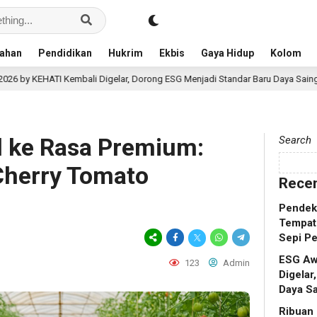
ahan
Pendidikan
Hukrim
Ekbis
Gaya Hidup
Kolom
bali Digelar, Dorong ESG Menjadi Standar Baru Daya Saing Bisnis Indonesia
l ke Rasa Premium:
Search
 Cherry Tomato
Recen
Pendek
Tempat
Sepi P
ESG Aw
123
Admin
Digelar
Daya Sa
Ribuan 