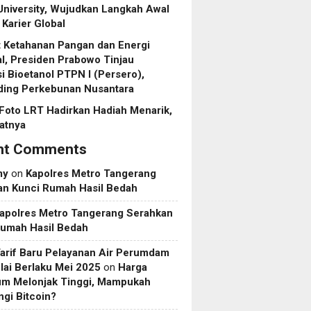
niversity, Wujudkan Langkah Awal
Karier Global
 Ketahanan Pangan dan Energi
l, Presiden Prabowo Tinjau
asi Bioetanol PTPN I (Persero),
ding Perkebunan Nusantara
Foto LRT Hadirkan Hadiah Menarik,
ratnya
nt Comments
my
on
Kapolres Metro Tangerang
an Kunci Rumah Hasil Bedah
apolres Metro Tangerang Serahkan
Rumah Hasil Bedah
Tarif Baru Pelayanan Air Perumdam
ai Berlaku Mei 2025
on
Harga
um Melonjak Tinggi, Mampukah
gi Bitcoin?