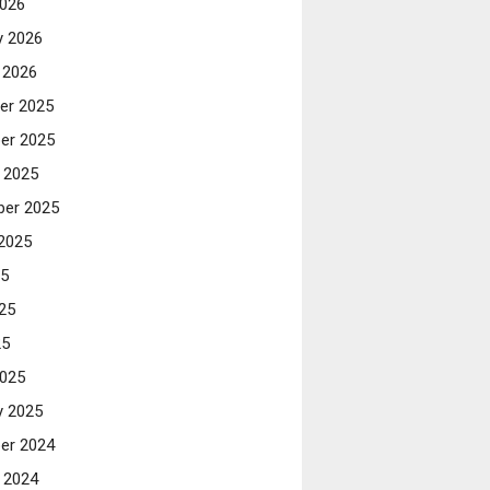
026
y 2026
 2026
er 2025
er 2025
 2025
er 2025
2025
25
25
25
025
y 2025
er 2024
 2024