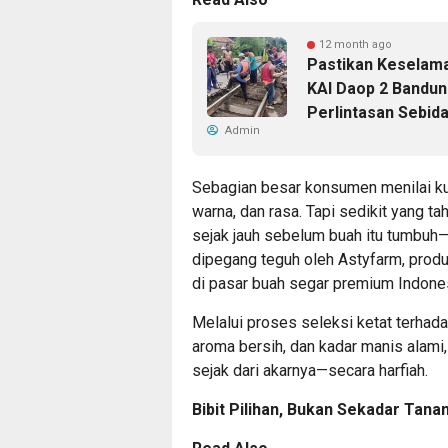
12 month ago
Pastikan Keselama
KAI Daop 2 Bandun
Perlintasan Sebid
Admin
Sebagian besar konsumen menilai kua
warna, dan rasa. Tapi sedikit yang t
sejak jauh sebelum buah itu tumbuh—
dipegang teguh oleh
Astyfarm
, prod
di pasar buah segar premium Indone
Melalui proses seleksi ketat terhada
aroma bersih, dan kadar manis alam
sejak dari akarnya—secara harfiah.
Bibit Pilihan, Bukan Sekadar Tana