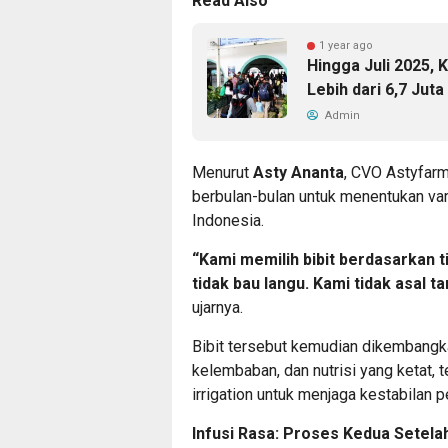
Read Also
1 year ago
Hingga Juli 2025,
Lebih dari 6,7 Jut
Admin
Menurut
Asty Ananta
, CVO Astyfarm
berbulan-bulan untuk menentukan vari
Indonesia.
“Kami memilih bibit berdasarkan ti
tidak bau langu. Kami tidak asal ta
ujarnya.
Bibit tersebut kemudian dikembangka
kelembaban, dan nutrisi yang ketat,
irrigation untuk menjaga kestabilan 
Infusi Rasa: Proses Kedua Setela