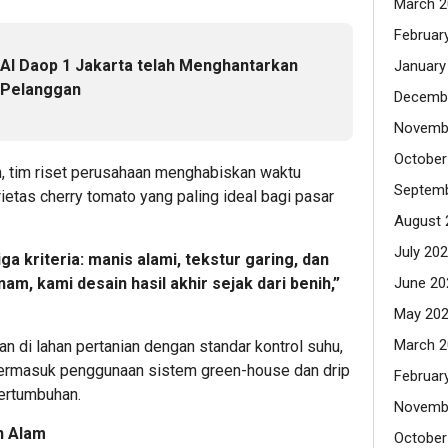
March 2
Februar
 KAI Daop 1 Jakarta telah Menghantarkan
January
a Pelanggan
Decemb
Novemb
October
, tim riset perusahaan menghabiskan waktu
Septemb
etas cherry tomato yang paling ideal bagi pasar
August 
July 20
ga kriteria: manis alami, tekstur garing, dan
June 20
nam, kami desain hasil akhir sejak dari benih,”
May 20
March 2
n di lahan pertanian dengan standar kontrol suhu,
 termasuk penggunaan sistem green-house dan drip
Februar
pertumbuhan.
Novemb
h Alam
October