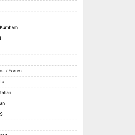
/ Kumham
l
asi / Forum
ata
tahan
kan
CS