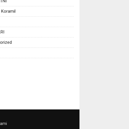
 TNI
 Koramil
RI
orized
Kami