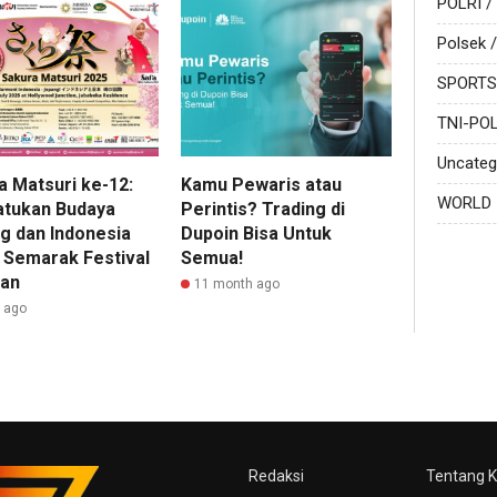
POLRI /
Polsek /
SPORTS
TNI-POL
Uncateg
a Matsuri ke-12:
Kamu Pewaris atau
WORLD
tukan Budaya
Perintis? Trading di
g dan Indonesia
Dupoin Bisa Untuk
 Semarak Festival
Semua!
an
11 month ago
r ago
Redaksi
Tentang 