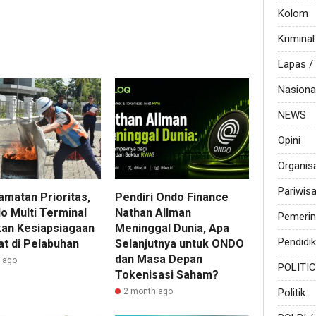
Kolom
Kriminal
Lapas 
Nasiona
NEWS
Opini
Organis
Pariwis
amatan Prioritas,
Pendiri Ondo Finance
o Multi Terminal
Nathan Allman
Pemerin
kan Kesiapsiagaan
Meninggal Dunia, Apa
Pendidi
at di Pelabuhan
Selanjutnya untuk ONDO
dan Masa Depan
r ago
POLITI
Tokenisasi Saham?
2 month ago
Politik