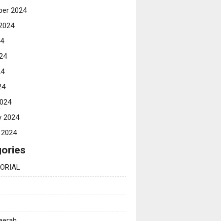
er 2024
2024
24
24
24
24
024
y 2024
 2024
ories
ORIAL
Daerah