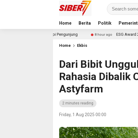
Home
Berita
Politik
Pemerint
k Pernah Sepi Pengunjung
ESG Award 2026 by KEHATI Kem
8 hour ago
Home
Ekbis
Dari Bibit Unggu
Rahasia Dibalik
Astyfarm
2 minutes reading
Friday, 1 Aug 2025 00:00