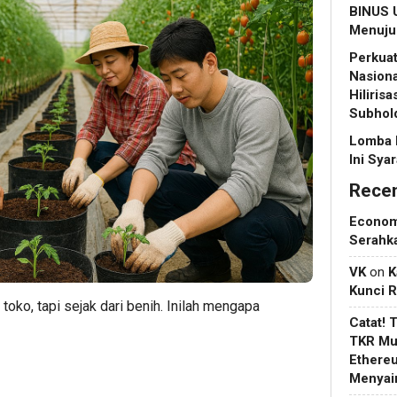
BINUS U
Menuju 
Perkuat
Nasiona
Hiliris
Subhol
Lomba 
Ini Sya
Rece
Econo
Serahk
VK
on
K
Kunci 
 toko, tapi sejak dari benih. Inilah mengapa
Catat! 
TKR Mul
Ethere
Menyain