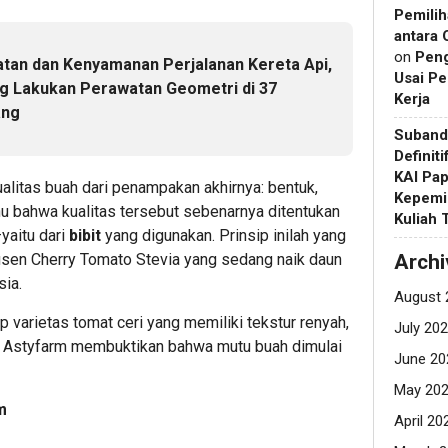
Pemilih
antara 
on
Pen
tan dan Kenyamanan Perjalanan Kereta Api,
Usai Pe
g Lakukan Perawatan Geometri di 37
Kerja
ang
Suband
Definit
KAI Pap
litas buah dari penampakan akhirnya: bentuk,
Kepemi
ahu bahwa kualitas tersebut sebenarnya ditentukan
Kuliah
yaitu dari
bibit
yang digunakan. Prinsip inilah yang
Archi
usen Cherry Tomato Stevia yang sedang naik daun
sia.
August 
p varietas tomat ceri yang memiliki tekstur renyah,
July 20
i, Astyfarm membuktikan bahwa mutu buah dimulai
June 20
May 20
m
April 20