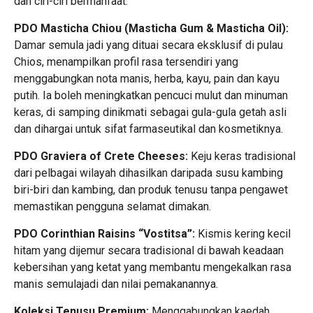
dan ciri-ciri bermanfaat.
PDO Masticha Chiou (Masticha Gum & Masticha Oil):
Damar semula jadi yang dituai secara eksklusif di pulau
Chios, menampilkan profil rasa tersendiri yang
menggabungkan nota manis, herba, kayu, pain dan kayu
putih. Ia boleh meningkatkan pencuci mulut dan minuman
keras, di samping dinikmati sebagai gula-gula getah asli
dan dihargai untuk sifat farmaseutikal dan kosmetiknya.
PDO Graviera of Crete Cheeses:
Keju keras tradisional
dari pelbagai wilayah dihasilkan daripada susu kambing
biri-biri dan kambing, dan produk tenusu tanpa pengawet
memastikan pengguna selamat dimakan.
PDO Corinthian Raisins “Vostitsa”:
Kismis kering kecil
hitam yang dijemur secara tradisional di bawah keadaan
kebersihan yang ketat yang membantu mengekalkan rasa
manis semulajadi dan nilai pemakanannya.
Koleksi Tenusu Premium:
Menggabungkan kaedah