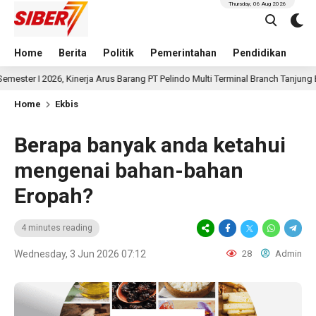
Thursday, 06 Aug 2026
Home
Berita
Politik
Pemerintahan
Pendidikan
Hu
26, Kinerja Arus Barang PT Pelindo Multi Terminal Branch Tanjung Emas Menin
Home
Ekbis
Berapa banyak anda ketahui
mengenai bahan-bahan
Eropah?
4 minutes reading
Wednesday, 3 Jun 2026 07:12
28
Admin